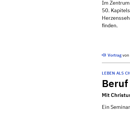
Im Zentrum 
50. Kapitel
Herzenssehn
finden.
Vortrag
vo
LEBEN ALS C
Beruf
Mit Christu
Ein Seminar