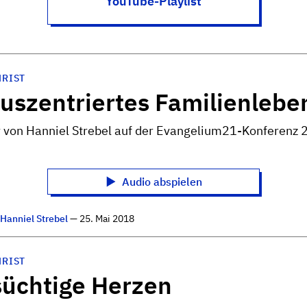
YouTube-Playlist
HRIST
us­zentriertes Familien­lebe
 von Hanniel Strebel auf der Evangelium21-Konferenz 
Audio abspielen
n
Hanniel Strebel
— 25. Mai 2018
HRIST
üchtige Herzen