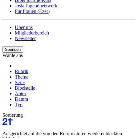
Bibel für alle-Kurs
Josia Jugendnetzwerk
Für Frauen (Ezer)
Über uns
Mitgliederbereich
Newsletter
Spenden
Wähle aus
Rubrik
Thema
Serie
Bibelstelle
Autor
Datum
Typ
Sortierung
Ausgerichtet auf die von den Reformatoren wiederentdeckten