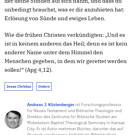
der deine Sünden auf sich nahm, und dass du
unbedingt brauchst, was er dir anzubieten hat:
Erlösung von Sünde und ewiges Leben.
Wie die frühen Christen verkündigten: „Und es
ist in keinem anderen das Heil; denn es ist kein
anderer Name unter dem Himmel den
Menschen gegeben, in dem wir gerettet werden
sollen!“ (Apg 4,12).
Jesus Christus
Ostern
Andreas J. Köstenberger
ist Forschungsprofessor
für Neues Testament und Biblische Theologie und
Direktor des Zentrums für Biblische Studien am
Midwestern Baptist Theological Seminary in Kansas
City. Er ist Autor mehrerer Bücher, darunter das auf
Deutsch erschienene
Induktives Bibelstudium
.