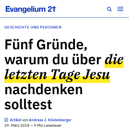
GESCHICHTE UND PERSONEN
Fünf Gründe,
warum du über
die
letzten Tage Jesu
nachdenken
solltest
Artikel
von
Andreas J. Köstenberger
29. März 2018 — 9 Min Lesedauer