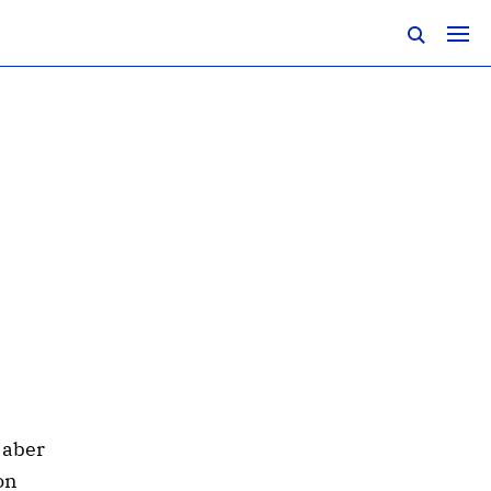
 aber
on