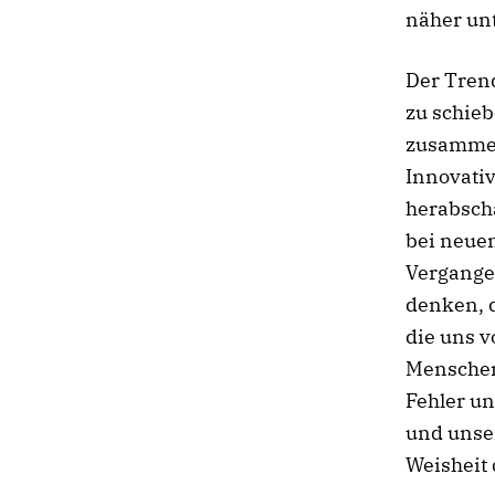
näher un
Der Trend
zu schieb
zusammeng
Innovativ
herabscha
bei neuen
Vergangen
denken, 
die uns v
Menschen 
Fehler un
und unser
Weisheit 