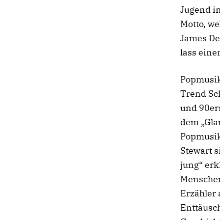
Jugend i
Motto, wel
James Dea
lass ein
Popmusik,
Trend Sch
und 90ern
dem „Gla
Popmusik
Stewart s
jung“ erk
Menschen
Erzähler 
Enttäusch