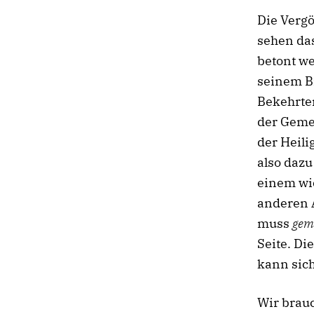
Die Vergö
sehen da
betont w
seinem Br
Bekehrten
der Gemei
der Heili
also daz
einem wi
anderen 
muss
gem
Seite. Di
kann sich
Wir brauc