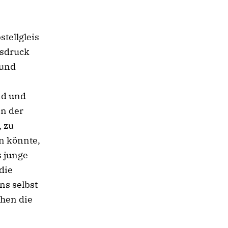
tellgleis
usdruck
 und
nd und
in der
, zu
n könnte,
s junge
die
ns selbst
chen die