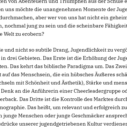
ten von Abenteuern und Triumphen aus der Schule e
on uns möchte die unangenehmen Momente der Jug
durchmachen, aber wer von uns hat nicht ein gehei
, nochmal jung zu sein und die scheinbare Fähigkeit
e Welt zu erobern?
le und nicht so subtile Drang, Jugendlichkeit zu vergö
h in drei Gebieten. Das Erste ist die Erhöhung der Ju
ten. Das kehrt das biblische Paradigma um. Das Zweit
t auf das Menschsein, die ein hübsches Äußeres schät
hseln mit Schönheit und Ästhetik), Stärke und mens
. Denk an die Anführerin einer Cheerleadergruppe o
erback. Das Dritte ist die Kontrolle des Marktes durc
ographie. Das heißt, um relevant und erfolgreich zu
 junge Menschen oder junge Geschmäcker ansprec
sdrücke unserer jugendgetriebenen Kultur verdienen