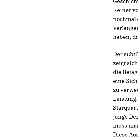
Geschich
Keiner v
nochmal 
Verlangen
haben, di
Der subti
zeigt sic
die Betag
eine Sich
zu verwec
Leistung
Starquart
junge Dem
muss man
Diese Au