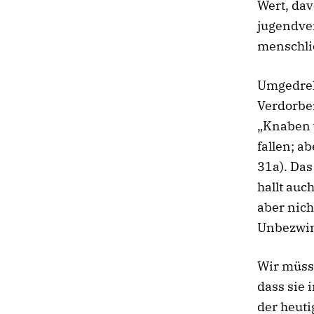
Wert, dav
jugendve
menschli
Umgedreh
Verdorben
„Knaben 
fallen; a
31a). Das
hallt auc
aber nich
Unbezwing
Wir müsse
dass sie 
der heuti