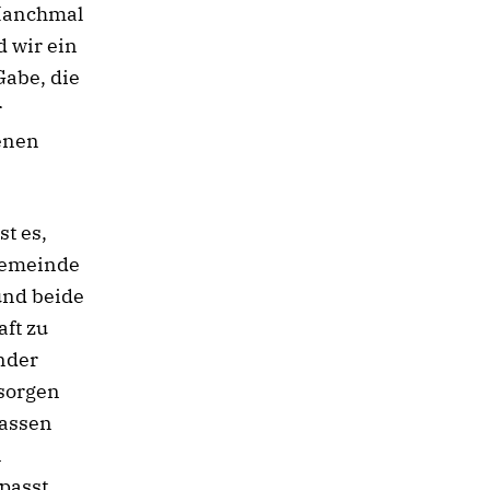
 Manchmal
d wir ein
Gabe, die
r
enen
t es,
 Gemeinde
und beide
ft zu
ander
 sorgen
passen
n
passt