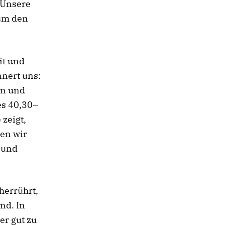
 Unsere
 um den
it und
nnert uns:
ln und
es 40,30–
zeigt,
den wir
e und
herrührt,
nd. In
er gut zu