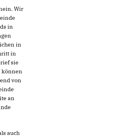
nein. Wir
meinde
ds in
ungen
ichen in
itt in
ief sie
n können
gend von
einde
ite an
inde
als auch