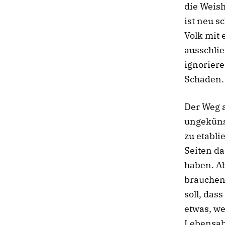
die Weish
ist neu s
Volk mit 
ausschlie
ignorier
Schaden.
Der Weg a
ungekünst
zu etabl
Seiten da
haben. Ab
brauchen.
soll, das
etwas, w
Lebensab