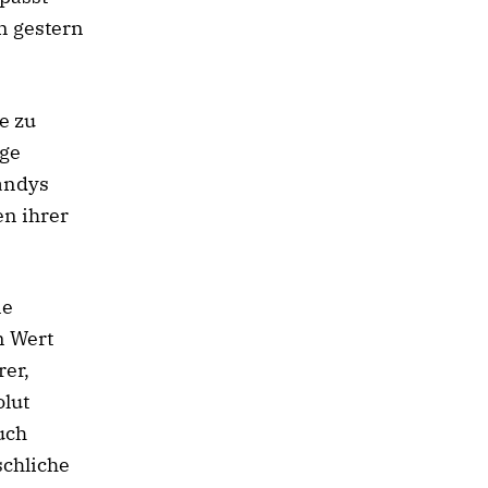
on gestern
e zu
nge
andys
n ihrer
ne
n Wert
rer,
olut
uch
schliche