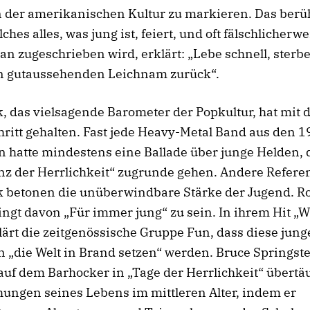
n der amerikanischen Kultur zu markieren. Das ber
ches alles, was jung ist, feiert, und oft fälschlicherwe
n zugeschrieben wird, erklärt: „Lebe schnell, sterb
en gutaussehenden Leichnam zurück“.
 das vielsagende Barometer der Popkultur, hat mit 
ritt gehalten. Fast jede Heavy-Metal Band aus den 
 hatte mindestens eine Ballade über junge Helden, 
nz der Herrlichkeit“ zugrunde gehen. Andere Refere
 betonen die unüberwindbare Stärke der Jugend. R
ingt davon „Für immer jung“ zu sein. In ihrem Hit „W
lärt die zeitgenössische Gruppe Fun, dass diese jun
 „die Welt in Brand setzen“ werden. Bruce Springst
auf dem Barhocker in „Tage der Herrlichkeit“ übertäu
ungen seines Lebens im mittleren Alter, indem er