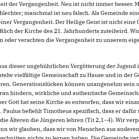
eit der Vergangenheit. Neu ist nicht immer besser.
chlechter; manchmal ist neu falsch. Als Gemeinde sin
einer Vergangenheit. Der Heilige Geist ist nicht eine 
ßlich der Kirche des 21. Jahrhunderts zuteilwird. Wi
en oder verachten die Vergangenheit zu unserem eig
us dieser ungebührlichen Vergötterung der Jugend is
elte vielfältige Gemeinschaft zu Hause und in der
ieren. Generationslücken können unangenehm sein 
ran hindern, wirkliche und authentische Gemeinscha
er Gott hat seine Kirche so entworfen, dass wir ein
 Paulus befiehlt Timotheus spezifisch, dass er dafür
s die Älteren die Jüngeren lehren (Tit 2,1–4). Wir ver
enn wir glauben, dass wir von Menschen aus andere
schnitten nichts zu lernen haben. Die Gemeinde ver