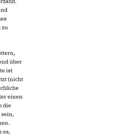
rzählt.
end
mes
 zu
ttern,
gend über
e ist
zt (nicht
chliche
der einen
h die
 sein,
hen.
 es,