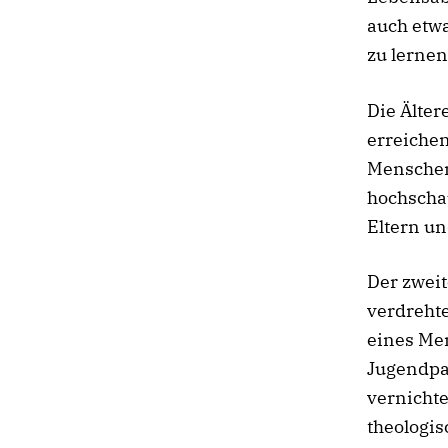
auch etwa
zu lernen
Die Älter
erreichen
Menschen
hochscha
Eltern un
Der zweit
verdreht
eines Men
Jugendpas
vernichte
theologis