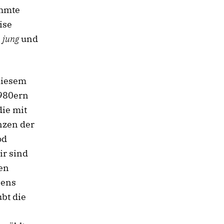
ühmte
ise
e
jung
und
diesem
1980ern
die mit
nzen der
od
ir sind
gen
eens
bt die