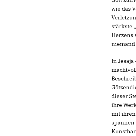
wie das V
Verletzun
stärkste
Herzens s
niemand 
In Jesaja
machtvol
Beschreib
Götzendi
dieser St
ihre Werk
mit ihre
spannen 
Kunsthan