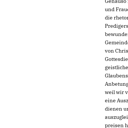
Genauso 
und Frau
die rheto
Predigers
bewunder
Gemeinde 
von Chri
Gottesdie
geistlic
Glaubensg
Anbetung
weil wir
eine Ausz
dienen u
auszugle
preisen 