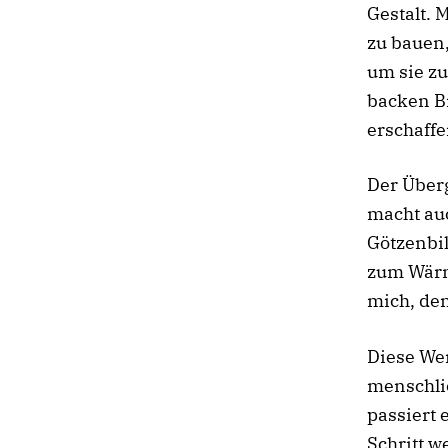
Gestalt.
zu bauen
um sie zu
backen Br
erschaff
Der Überg
macht auc
Götzenbil
zum Wärme
mich, den
Diese We
menschlic
passiert 
Schritt w