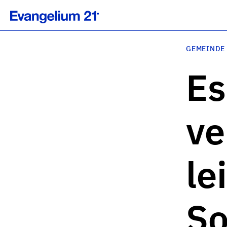
GEMEINDE
Es
ve
le
S