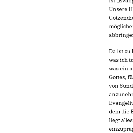
ist „Evan
Unsere H
Götzendi
mögliche
abbringen
Da ist zu
was ich t
was ein a
Gottes, f
von Sünde
anzunehm
Evangeliu
dem die 
liegt all
einzuprä