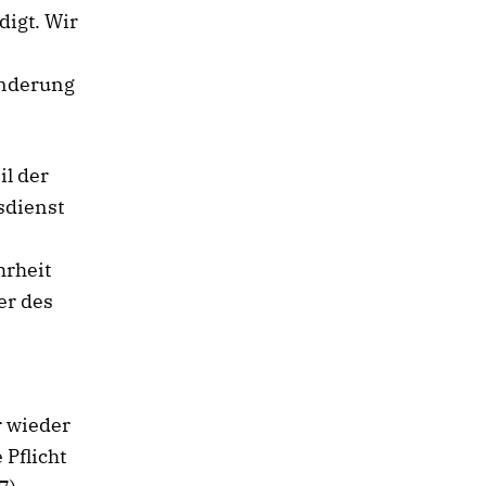
digt. Wir
underung
l der
sdienst
hrheit
er des
r wieder
Pflicht