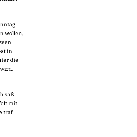
onntag
n wollen,
ssen
st in
ter die
 wird.
k
ch saß
elt mit
 traf