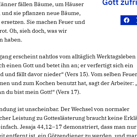
Gott zufr
 Männer fällen Bäume, um Häuser
, und sie pflanzen neue Bäume,
 ersetzen. Sie machen Feuer und
ot. Oh, sieh doch, was wir
en haben.
ang erscheint nahtlos vom alltäglich Werktagsleben 
h einen Gott und betet ihn an; er verfertigt sich ein
d und fällt davor nieder“ (Vers 15). Vom selben Feuer
n und zum Kochen benutzt hat, sagt der Arbeiter: „
n du bist mein Gott!“ (Vers 17).
ndung ist unscheinbar. Der Wechsel von normaler
her Leistung zu Gotteslästerung braucht keine Erkl
einfach. Jesaja 44,12–17 demonstriert, dass man nur
eit entfernt ist, ein Götzendiener zu werden, und m