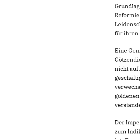
Grundlage
Reformie
Leidensch
für ihren
Eine Gem
Götzendie
nicht auf
geschäfti
verwechse
goldenen
verstand
Der Impe
zum Indik