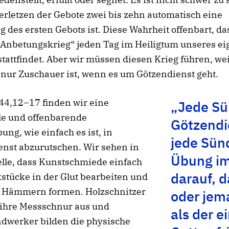
erletzen der Gebote zwei bis zehn automatisch eine
g des ersten Gebots ist. Diese Wahrheit offenbart, da
 „Anbetungskrieg“ jeden Tag im Heiligtum unseres e
tattfindet. Aber wir müssen diesen Krieg führen, wei
nur Zuschauer ist, wenn es um Götzendienst geht.
 44,12–17 finden wir eine
„Jede Sü
le und offenbarende
Götzendi
ung, wie einfach es ist, in
jede Sünd
enst abzurutschen. Wir sehen in
Übung im
elle, dass Kunstschmiede einfach
darauf, 
stücke in der Glut bearbeiten und
n Hämmern formen. Holzschnitzer
oder jem
ihre Messschnur aus und
als der e
dwerker bilden die physische