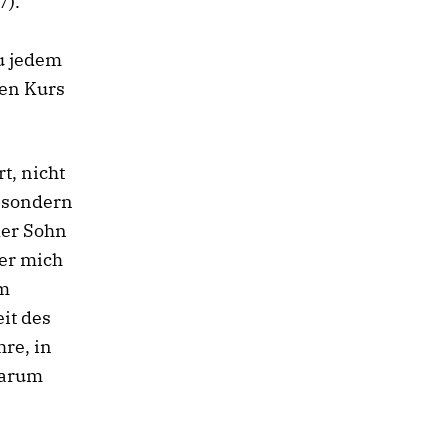
7).
u jedem
hen Kurs
t, nicht
, sondern
der Sohn
 er mich
um
it des
hre, in
Darum