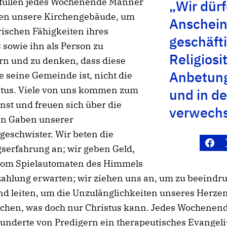
füllen jedes Wochenende Männer
„Wir dürf
en unsere Kirchengebäude, um
Anschein
rischen Fähigkeiten ihres
geschäft
 sowie ihn als Person zu
Religiosi
n und zu denken, dass diese
Anbetung
seine Gemeinde ist, nicht die
stus. Viele von uns kommen zum
und in d
nst und freuen sich über die
verwechs
hen Gaben unserer
eschwister. Wir beten die
serfahrung an; wir geben Geld,
 vom Spielautomaten des Himmels
ahlung erwarten; wir ziehen uns an, um zu beeindru
nd leiten, um die Unzulänglichkeiten unseres Herze
ichen, was doch nur Christus kann. Jedes Wochenen
hunderte von Predigern ein therapeutisches Evangel