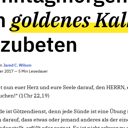
n
goldenes Kal
zubeten
on
Jared C. Wilson
er 2017 — 5 Min Lesedauer
et nun euer Herz und eure Seele darauf, den HERRN,
suchen!“ (1Chr 22,19)
e ist Götzendienst, denn jede Sünde ist eine Übung
 darauf, dass etwas oder jemand anderes als der ei
edenstellt, erfüllt oder segnet. Es ist nicht schwer zu