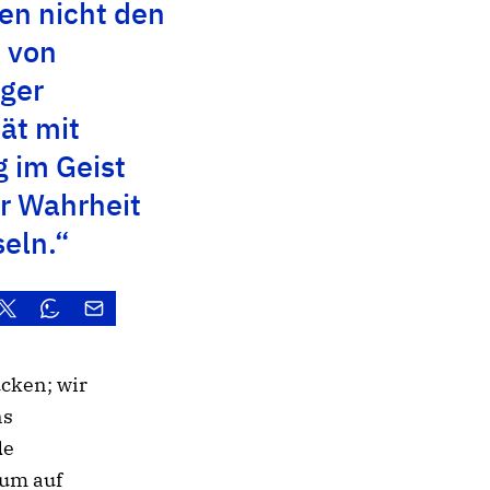
en nicht den
 von
iger
tät mit
 im Geist
er Wahrheit
eln.“
cken; wir
ns
de
ium auf