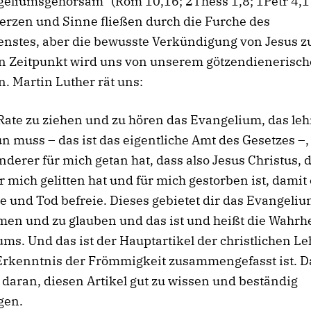
geliumsgehorsam“ (Röm 10,16; 2Thess 1,8; 1Petr 4,1
erzen und Sinne fließen durch die Furche des
enstes, aber die bewusste Verkündigung von Jesus z
n Zeitpunkt wird uns von unserem götzendienerisc
. Martin Luther rät uns:
 Rate zu ziehen und zu hören das Evangelium, das lehr
un muss – das ist das eigentliche Amt des Gesetzes –
nderer für mich getan hat, dass also Jesus Christus, 
ür mich gelitten hat und für mich gestorben ist, damit
 und Tod befreie. Dieses gebietet dir das Evangeli
en und zu glauben und das ist und heißt die Wahrhe
ms. Und das ist der Hauptartikel der christlichen Le
Erkenntnis der Frömmigkeit zusammengefasst ist. 
es daran, diesen Artikel gut zu wissen und beständig
gen.