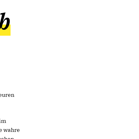
b
 euren
 im
ne wahre
 sehen,