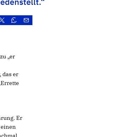
iedenstellt.“
zu „er
, das er
Errette
ärung. Er
 einen
anchmal