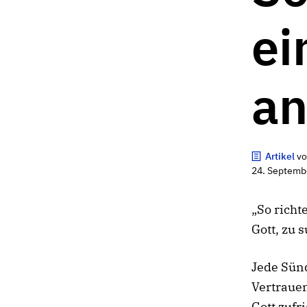
ei
an
Artikel
v
24. Septemb
„So richt
Gott, zu 
Jede Sünd
Vertrauen
Gott zufri