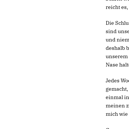
reicht es
Die Schlu
sind unse
und niem
deshalb b
unserem r
Nase halt
Jedes Wo
gemacht, 
einmal in
meinen zw
mich wie 