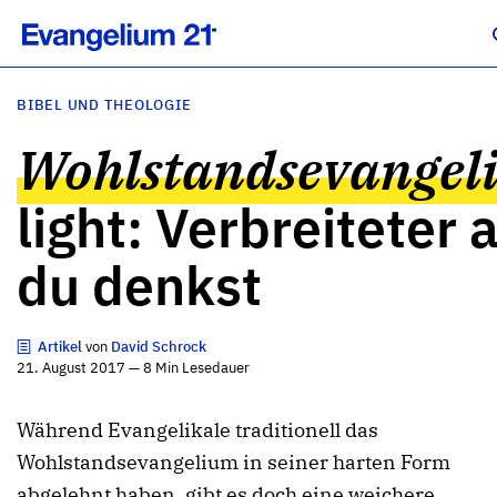
BIBEL UND THEOLOGIE
Wohlstandsevangel
light: Verbreiteter a
du denkst
Artikel
von
David Schrock
21. August 2017 — 8 Min Lesedauer
Während Evangelikale traditionell das
Wohlstandsevangelium in seiner harten Form
abgelehnt haben, gibt es doch eine weichere