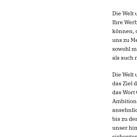
Die Welt
Ihre Werb
können, o
uns zu Me
sowohl mi
als auch 
Die Welt 
das Ziel 
das Wort 
Ambition
ansehnli
bis zu de
unser him
sichergest