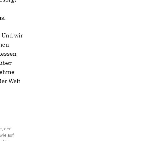
us.
. Und wir
rmen
dessen
rüber
enehme
der Welt
e, der
wie auf