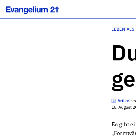
LEBEN ALS
Du
ge
Artikel
v
16. August 2
Es gibt 
„Formwäsc