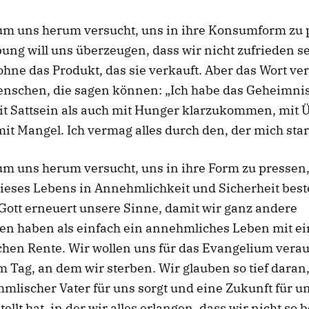
 um uns herum versucht, uns in ihre Konsumform zu 
ung will uns überzeugen, dass wir nicht zufrieden s
hne das Produkt, das sie verkauft. Aber das Wort ve
nschen, die sagen können: „Ich habe das Geheimnis
t Sattsein als auch mit Hunger klarzukommen, mit Ü
mit Mangel. Ich vermag alles durch den, der mich sta
um uns herum versucht, uns in ihre Form zu pressen,
dieses Lebens in Annehmlichkeit und Sicherheit best
Gott erneuert unsere Sinne, damit wir ganz andere
en haben als einfach ein annehmliches Leben mit ei
chen Rente. Wir wollen uns für das Evangelium vera
m Tag, an dem wir sterben. Wir glauben so tief daran
mlischer Vater für uns sorgt und eine Zukunft für u
ellt hat, in der wir alles erlangen, dass wir nicht so 