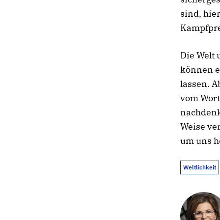
sind, hie
Kampfprei
Die Welt 
können e
lassen. A
vom Wort
nachdenk
Weise ve
um uns h
Weltlichkeit