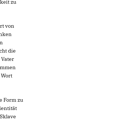
keit zu
rt von
anken
en
cht die
 Vater
lkommen
 Wort
he Form zu
entität
 Sklave