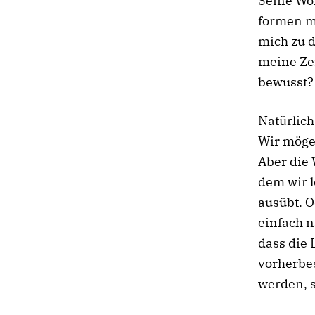
Seine Wor
formen me
mich zu d
meine Zei
bewusst?
Natürlich
Wir möge
Aber die 
dem wir l
ausübt. O
einfach n
dass die 
vorherbes
werden, s