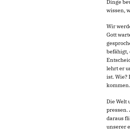
Dinge bew
wissen, w
Wir werde
Gott war
gesproche
befähigt,
Entscheid
lehrt er 
ist. Wie?
kommen. I
Die Welt 
pressen. 
daraus fl
unserer 