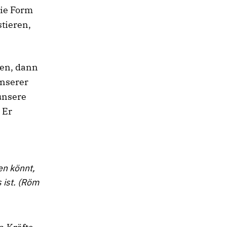
die Form
stieren,
sen, dann
unserer
unsere
 Er
en könnt,
 ist. (Röm