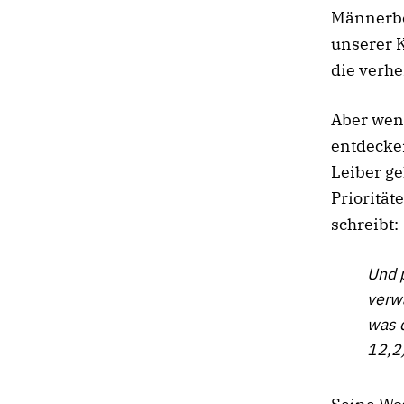
Männerbe
unserer K
die verhe
Aber wenn
entdecken
Leiber ge
Prioritä
schreibt:
Und p
verwa
was 
12,2