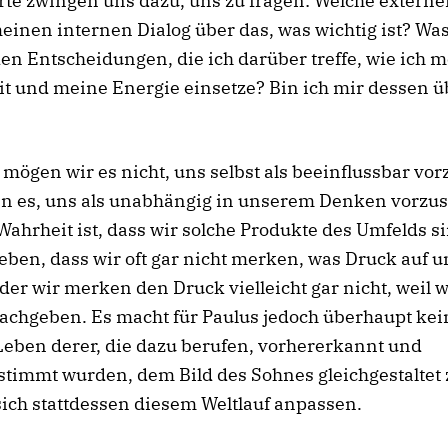
te zwingen uns dazu, uns zu fragen: Welche externe
inen internen Dialog über das, was wichtig ist? Wa
en Entscheidungen, die ich darüber treffe, wie ich m
t und meine Energie einsetze? Bin ich mir dessen 
 mögen wir es nicht, uns selbst als beeinflussbar vor
n es, uns als unabhängig in unserem Denken vorzust
Wahrheit ist, dass wir solche Produkte des Umfelds si
eben, dass wir oft gar nicht merken, was Druck auf u
der wir merken den Druck vielleicht gar nicht, weil 
achgeben. Es macht für Paulus jedoch überhaupt kei
Leben derer, die dazu berufen, vorhererkannt und
timmt wurden, dem Bild des Sohnes gleichgestaltet 
ich stattdessen diesem Weltlauf anpassen.