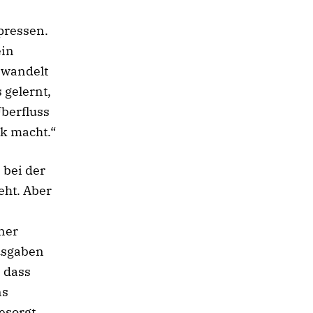
pressen.
ein
rwandelt
 gelernt,
berfluss
rk macht.“
 bei der
eht. Aber
ner
usgaben
, dass
ns
besorgt