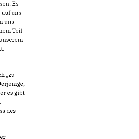
sen. Es
 auf uns
in uns
chem Teil
n unserem
t.
ch „zu
erjenige,
er es gibt
t
ss des
der