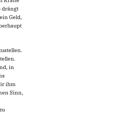
n Kräfte
s drängt
ein Geld,
überhaupt
zustellen.
ellen.
nd, in
ns
wir ihm
nen Sinn,
zu