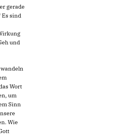
er gerade
 Es sind
 Wirkung
„Geh und
erwandeln
dem
das Wort
hen, um
rem Sinn
Unsere
en. Wie
Gott