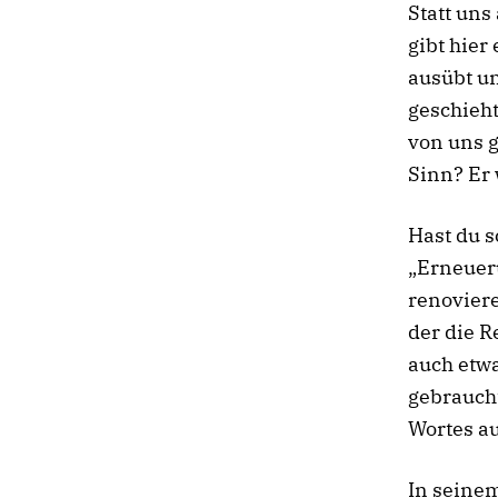
Statt uns
gibt hier
ausübt un
geschieht
von uns g
Sinn? Er 
Hast du s
„Erneueru
renoviere
der die R
auch etwa
gebraucht
Wortes a
In seine