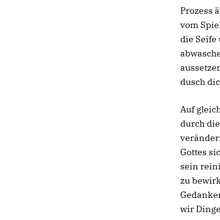
Prozess ä
vom Spie
die Seife
abwasche
aussetzen
dusch dic
Auf gleic
durch die
veränder
Gottes si
sein rei
zu bewirk
Gedanken
wir Dinge