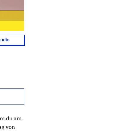
udio
Wem du am
ag von