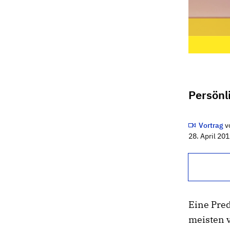
Persönl
Vortrag
v
28. April 20
Eine Pred
meisten v