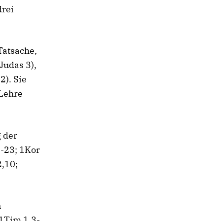
drei
Tatsache,
Judas 3),
2). Sie
 Lehre
g der
3-23; 1Kor
2,10;
n
(1Tim 1,3-