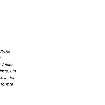
dliche
s
 Volkes
imte, um
h in der
 formte