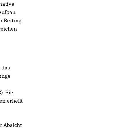
native
 Aufbau
n Beitrag
reichen
 das
tige
). Sie
en erhellt
r Absicht