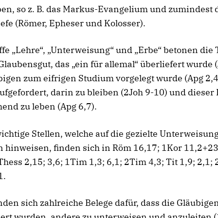
en, so z. B. das Markus-Evangelium und zumindest 
efe (Römer, Epheser und Kolosser).
ffe „Lehre“, „Unterweisung“ und „Erbe“ betonen die 
Glaubensgut, das „ein für allemal“ überliefert wurde (
igen zum eifrigen Studium vorgelegt wurde (Apg 2,4
fgefordert, darin zu bleiben (2Joh 9-10) und dieser
end zu leben (Apg 6,7).
ichtige Stellen, welche auf die gezielte Unterweisun
 hinweisen, finden sich in Röm 16,17; 1Kor 11,2+2
hess 2,15; 3,6; 1Tim 1,3; 6,1; 2Tim 4,3; Tit 1,9; 2,1; 
1.
den sich zahlreiche Belege dafür, dass die Gläubige
ert wurden, andere zu unterweisen und anzuleiten 