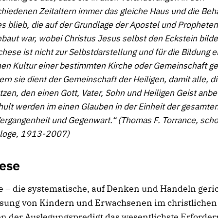
chiedenen Zeitaltern immer das gleiche Haus und die Be
s blieb, die auf der Grundlage der Apostel und Propheten
baut war, wobei Christus Jesus selbst den Eckstein bilde
hese ist nicht zur Selbstdarstellung und für die Bildung e
nen Kultur einer bestimmten Kirche oder Gemeinschaft ge
rn sie dient der Gemeinschaft der Heiligen, damit alle, di
zen, den einen Gott, Vater, Sohn und Heiligen Geist anb
ult werden im einen Glauben in der Einheit der gesamten
Vergangenheit und Gegenwart.“ (Thomas F. Torrance, scho
loge, 1913-2007)
hese
 – die systematische, auf Denken und Handeln geri
sung von Kindern und Erwachsenen im christlichen
en der Auslegungspredigt das wesentlichste Erforder