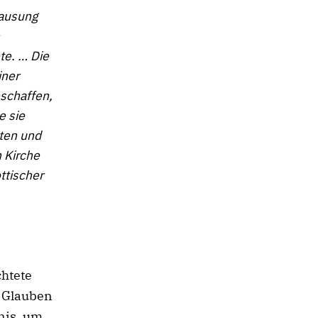
hausung
te. … Die
iner
schaffen,
e sie
eten und
 Kirche
ttischer
chtete
 Glauben
nis, um