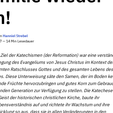
n!
on
Hanniel Strebel
17 — 14 Min Lesedauer
Ziel der Katechismen (der Reformation) war eine verstän
egung des Evangeliums von Jesus Christus im Kontext de
mten Ratschlusses Gottes und des gesamten Lebens des
es. Diese Unterweisung säte den Samen, der im Boden ke
nde Früchte hervorzubringen und gutes Korn zum Gebrauc
nden Generation zur Verfügung zu stellen. Die Katechese
eist der historischen christlichen Kirche, baute ihr
ensverständnis auf und richtete ihr Wachstum und ihre
cklung so aus, dass sie in allen Veränderungen in den