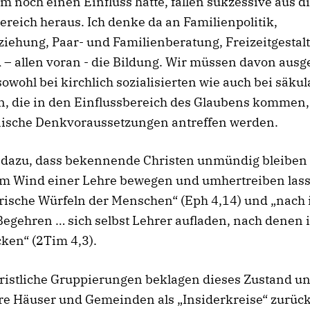
m noch einen Einfluss hatte, fallen sukzessive aus 
ereich heraus. Ich denke da an Familienpolitik,
iehung, Paar- und Familienberatung, Freizeitgestal
 – allen voran - die Bildung. Wir müssen davon ausg
sowohl bei kirchlich sozialisierten wie auch bei säku
, die in den Einflussbereich des Glaubens kommen,
ische Denkvoraussetzungen antreffen werden.
t dazu, dass bekennende Christen unmündig bleiben
em Wind einer Lehre bewegen und umhertreiben las
erische Würfeln der Menschen“ (Eph 4,14) und „nach
egehren … sich selbst Lehrer aufladen, nach denen 
ken“ (2Tim 4,3).
ristliche Gruppierungen beklagen dieses Zustand u
hre Häuser und Gemeinden als „Insiderkreise“ zurück