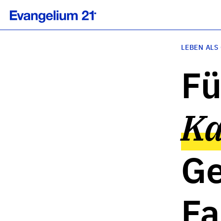
LEBEN ALS
Fü
Ka
Ge
Fa