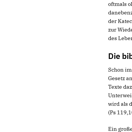
oftmals o
danebenzu
der Kate
zur Wiede
des Leben
Die bi
Schon im 
Gesetz a
Texte daz
Unterweis
wird als 
(Ps 119,1
Ein große