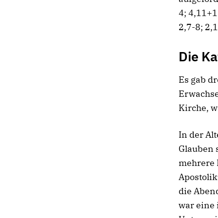
4; 4,11+1
2,7-8; 2,1
Die Ka
Es gab d
Erwachsen
Kirche, w
In der A
Glauben 
mehrere P
Apostoli
die Abend
war eine 