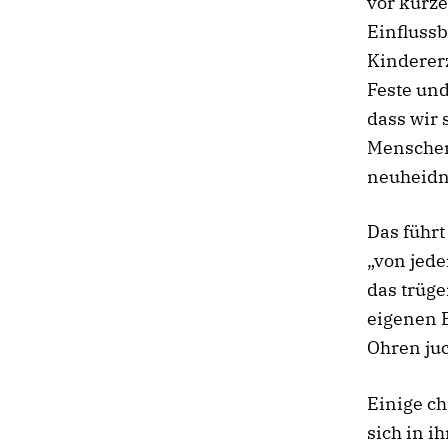
vor kurze
Einflussb
Kindererz
Feste und
dass wir 
Menschen
neuheidn
Das führ
„von jed
das trüg
eigenen B
Ohren juc
Einige ch
sich in i