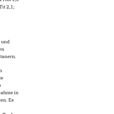
it 2,1;
n und
en
itanern.
n
te
s
nahme in
ten. Es