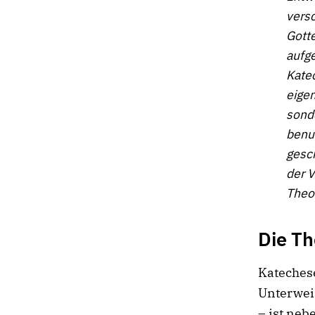
vers
Gotte
aufge
Katec
eige
sonde
benut
gesch
der 
Theo
Die T
Katechese
Unterwei
– ist neb