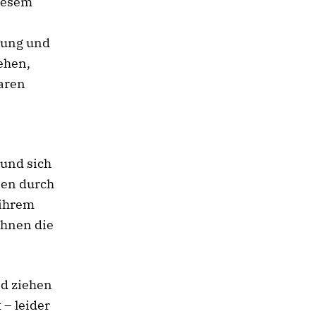
diesem
tung und
ehen,
laren
 und sich
sen durch
 ihrem
ihnen die
nd ziehen
 – leider