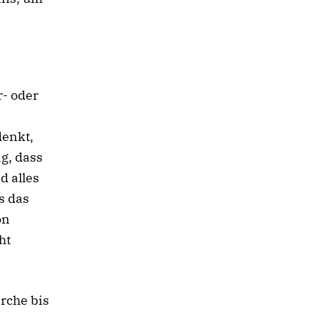
r- oder
denkt,
g, dass
d alles
s das
on
ht
rche bis