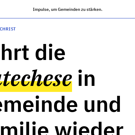
Impulse, um Gemeinden zu stärken.
 CHRIST
hrt die
techese
in
meinde und
milie wieder