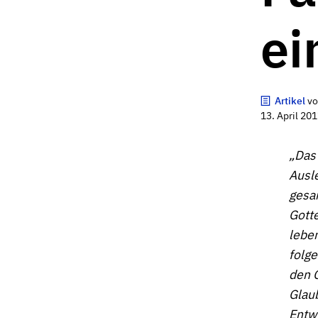
ei
Artikel
v
13. April 20
„Das 
Ausl
gesa
Gott
lebe
folge
den G
Glaub
Entwi