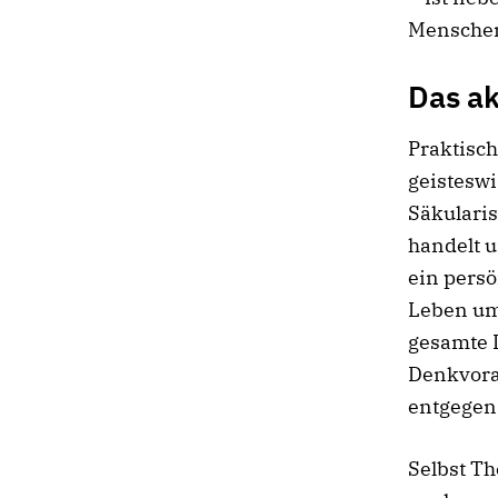
Menschen 
Das ak
Praktisch
geisteswi
Säkularis
handelt u
ein persö
Leben um 
gesamte 
Denkvorau
entgegen
Selbst Th