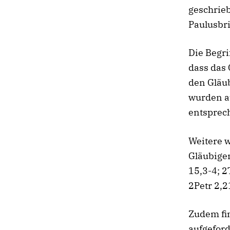
geschrieb
Paulusbri
Die Begri
dass das 
den Gläub
wurden au
entsprech
Weitere w
Gläubigen
15,3-4; 2T
2Petr 2,2
Zudem fin
aufgeford