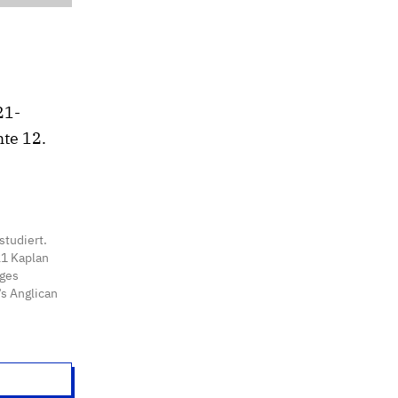
21-
te 12.
studiert.
21 Kaplan
nges
’s Anglican