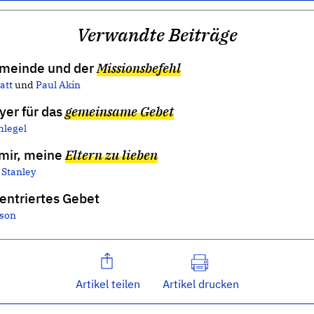
Verwandte Beiträge
meinde und der
Missionsbefehl
att
und
Paul Akin
yer für das
gemeinsame Gebet
hlegel
f mir, meine
Eltern zu lieben
 Stanley
entriertes Gebet
rson
Artikel teilen
Artikel drucken