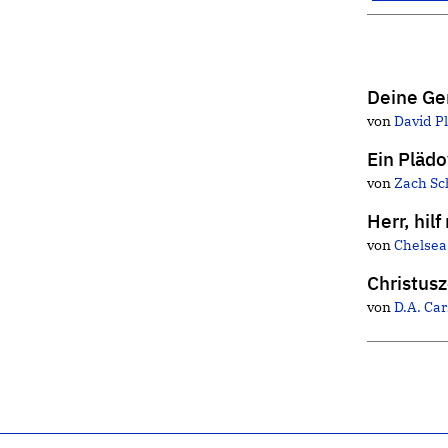
Deine Ge
von
David Pl
Ein Plädo
von
Zach Sc
Herr, hil
von
Chelsea
Christusz
von
D.A. Ca