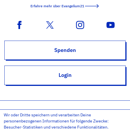
Erfahre mehr über Evangelium21
Spenden
Login
Wir oder Dritte speichern und verarbeiten Deine
Impressum
Datenschutz
Datenschutz-Einstellungen
personenbezogenen Informationen für folgende Zwecke:
AGB
Kontakt
RSS
Newsletter
Besucher-Statistiken und verschiedene Funktionalitäten.