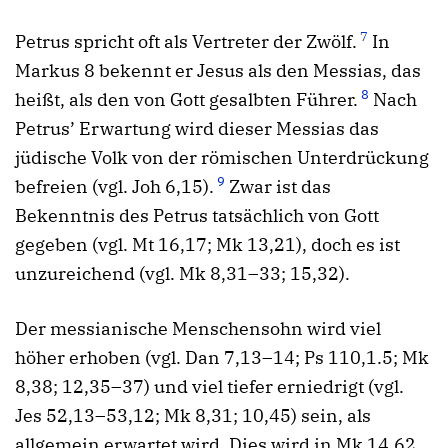
7
Petrus spricht oft als Vertreter der Zwölf.
In
Markus 8 bekennt er Jesus als den Messias, das
8
heißt, als den von Gott gesalbten Führer.
Nach
Petrus’ Erwartung wird dieser Messias das
jüdische Volk von der römischen Unterdrückung
9
befreien (vgl. Joh 6,15).
Zwar ist das
Bekenntnis des Petrus tatsächlich von Gott
gegeben (vgl. Mt 16,17; Mk 13,21), doch es ist
unzureichend (vgl. Mk 8,31–33; 15,32).
Der messianische Menschensohn wird viel
höher erhoben (vgl. Dan 7,13–14; Ps 110,1.5; Mk
8,38; 12,35–37) und viel tiefer erniedrigt (vgl.
Jes 52,13–53,12; Mk 8,31; 10,45) sein, als
allgemein erwartet wird. Dies wird in Mk 14,62