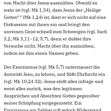
von Macht über Jesus auszuüben. Obwohl es
wahr ist (vgl. Mk 1,34), dass Jesus der „Heilige
4
Gottes“
(Mk 1,24) ist, lässt er sich nicht auf eine
Diskussion mit ihnen ein und bringt den
unreinen Geist schnell zum Schweigen (vgl. Sach
3,2; Mk 3,11–12; 5,7), denn er duldet ihre
Versuche nicht, Macht über ihn auszuüben,
indem sie ihm einen Namen geben.
Der Exorzismus (vgl. Mk 5,7) untermauert die
Autorität Jesu, zu lehren, und flößt Ehrfurcht ein
(vgl. Mk 10,24.32). Jesus stellt alles infrage und
weist alles zurück, was den legitimen
Ansprüchen und Absichten Gottes gegenüber
seiner Schöpfung entgegensteht. Ein
Exorzismus am Sabbat ruft jedoch Widerstand