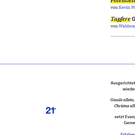
von
Kevin 
Tapfere
G
von
Waldem
Ausgerichtet
wiede
Gnade allein, 
Christus all
setzt Evan
Gemei
Erfahr