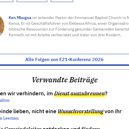
Ken Mbugua
ist leitender Pastor der Emmanuel Baptist Church in N
Kenia. Er ist Geschäftsführer von Ekklesia Africa, einer Organisatio
biblische Ressourcen zur Förderung gesunder Gemeinden bereitste
Kenneth ist mit Arlette verheiratet und Vater von drei Kindern.
Alle Folgen von E21-Konferenz 2026
Verwandte Beiträge
en wir verhindern, im
Dienst auszubrennen
?
ilton
inde lieben, nicht eine
Wunschvorstellung
von ihr
an Leeman
le Gemeindeleiter
entdecken und
fördern