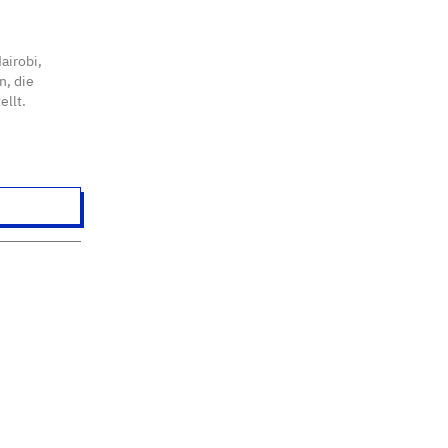
airobi,
n, die
llt.