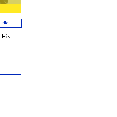
udio
r His