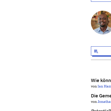
Wie könn
von
Ian Ham
Die Geme
von
Jonath
Potentiel