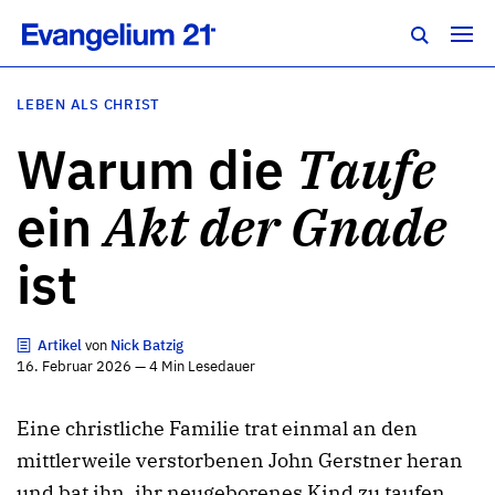
LEBEN ALS CHRIST
Warum die
Taufe
ein
Akt der Gnade
ist
Artikel
von
Nick Batzig
16. Februar 2026 — 4 Min Lesedauer
Eine christliche Familie trat einmal an den
mittlerweile verstorbenen John Gerstner heran
und bat ihn, ihr neugeborenes Kind zu taufen.