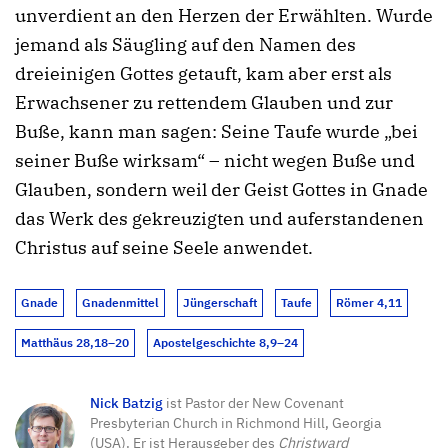
unverdient an den Herzen der Erwählten. Wurde
jemand als Säugling auf den Namen des
dreieinigen Gottes getauft, kam aber erst als
Erwachsener zu rettendem Glauben und zur
Buße, kann man sagen: Seine Taufe wurde „bei
seiner Buße wirksam“ – nicht wegen Buße und
Glauben, sondern weil der Geist Gottes in Gnade
das Werk des gekreuzigten und auferstandenen
Christus auf seine Seele anwendet.
Gnade
Gnadenmittel
Jüngerschaft
Taufe
Römer 4,11
Matthäus 28,18–20
Apostelgeschichte 8,9–24
Nick Batzig
ist Pastor der New Covenant
Presbyterian Church in Richmond Hill, Georgia
(USA). Er ist Herausgeber des
Christward