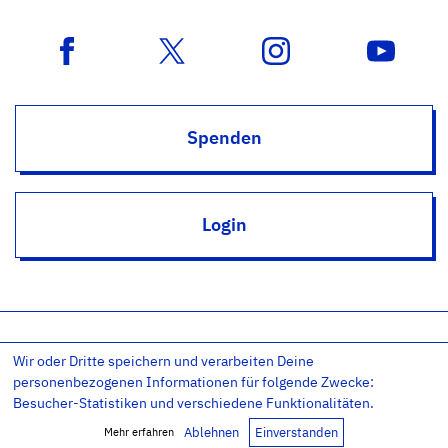
Spenden
Login
Wir oder Dritte speichern und verarbeiten Deine
Impressum
Datenschutz
Datenschutz-Einstellungen
personenbezogenen Informationen für folgende Zwecke:
AGB
Kontakt
RSS
Newsletter
Besucher-Statistiken und verschiedene Funktionalitäten.
Copyright © 2011-26 – Evangelium21 – All rights reserved.
Ablehnen
Einverstanden
Mehr erfahren