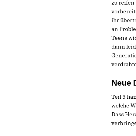
zu reifen
vorbereit
ihr über
an Probl
Teens wic
dann leid
Generatio
verdrahte
Neue 
Teil 3 ha
welche We
Dass Her
verbringe