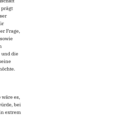
lschaft
 prägt
ser
ür
er Frage,
 sowie
n
 und die
 seine
möchte.
 wäre es,
würde, bei
in extrem