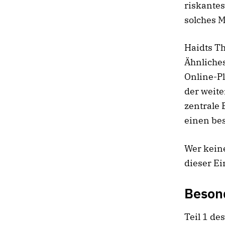
riskantes
solches 
Haidts Th
Ähnliches
Online-Pl
der weite
zentrale 
einen be
Wer keine
dieser Ei
Beson
Teil 1 de