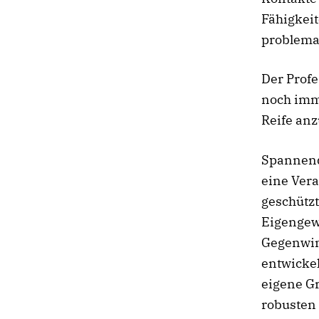
Fähigkeit
problema
Der Profe
noch imm
Reife anz
Spannend 
eine Vera
geschütz
Eigengew
Gegenwin
entwickel
eigene G
robusten 