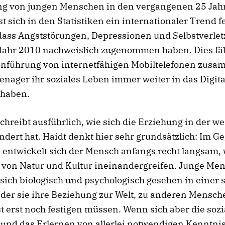
ng von jungen Menschen in den vergangenen 25 Jah
st sich in den Statistiken ein internationaler Trend fe
dass Angststörungen, Depressionen und Selbstverle
Jahr 2010 nachweislich zugenommen haben. Dies fäll
nführung von internetfähigen Mobiltelefonen zusa
nager ihr soziales Leben immer weiter in das Digita
 haben.
schreibt ausführlich, wie sich die Erziehung in der we
ndert hat. Haidt denkt hier sehr grundsätzlich: Im G
 entwickelt sich der Mensch anfangs recht langsam, 
e von Natur und Kultur ineinandergreifen. Junge Me
sich biologisch und psychologisch gesehen in einer 
 der sie ihre Beziehung zur Welt, zu anderen Mensch
st erst noch festigen müssen. Wenn sich aber die soz
 und das Erlernen von allerlei notwendigen Kenntni