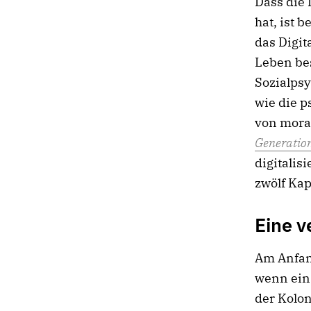
Dass die 
hat, ist 
das Digit
Leben bes
Sozialpsy
wie die 
von mora
Generatio
digitalis
zwölf Kap
Eine v
Am Anfan
wenn ein 
der Kolo