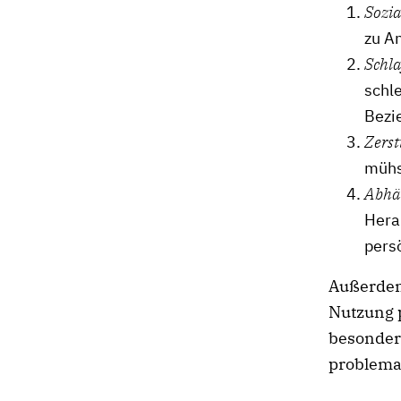
Sozia
zu A
Schl
schle
Bezi
Zers
mühs
Abhän
Hera
persö
Außerdem
Nutzung 
besonder
problema