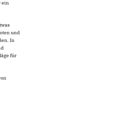
r ein
etwas
boten und
ßen. In
nd
läge für
von