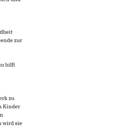
ndheit
sende zur
u hilft
erk zu
n Kinder
en
 wird sie