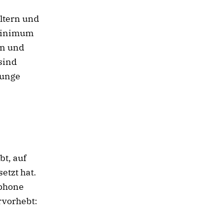
Eltern und
 Minimum
rn und
sind
junge
bt, auf
etzt hat.
tphone
rvorhebt: