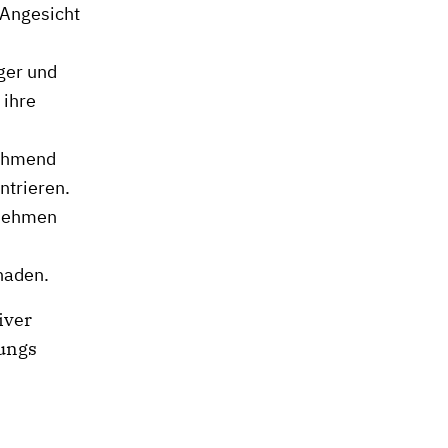
 Angesicht
ger und
 ihre
nehmend
ntrieren.
rnehmen
chaden.
iver
Jungs