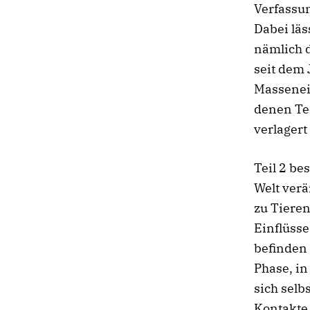
Verfassu
Dabei läs
nämlich 
seit dem 
Massenei
denen Tee
verlagert
Teil 2 be
Welt verä
zu Tieren
Einflüss
befinden 
Phase, in
sich selb
Kontakte