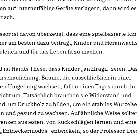
en auf internetfähige Geräte verlagern, dann wird es
tisch.
ssor ist davon überzeugt, dass eine spielbasierte Ki
er am besten dazu beiträgt, Kinder und Heranwach
uleiten und für das Leben fit zu machen.
ist Haidts These, dass Kinder „antifragil“ seien. Daz
nschaulichung: Bäume, die ausschließlich in einer
ten Umgebung wachsen, fallen eines Tages durch ihr
icht um. Tatsächlich brauchen sie Widerstand und
d, um Druckholz zu bilden, um ein stabiles Wurzelw
n und gesund zu wachsen. Auf ähnliche Weise sollte
renzen austesten, von Rückschlägen lernen und ein
„Entdeckermodus“ entwickeln, so der Professor. Dies