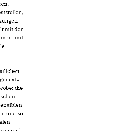
ren.
ststellen,
tzungen
t mit der
mmen, mit
le
stlichen
egensatz
wobei die
nschen
sensiblen
en und zu
ialen
ssen und