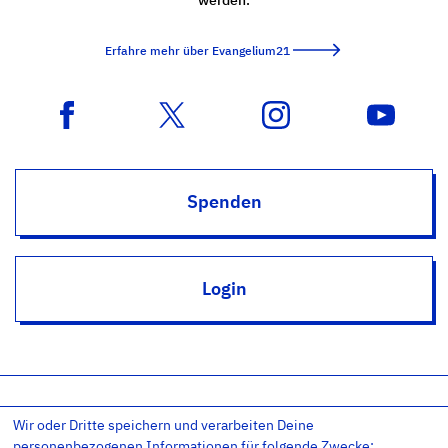
Erfahre mehr über Evangelium21
Spenden
Login
Wir oder Dritte speichern und verarbeiten Deine
Impressum
Datenschutz
Datenschutz-Einstellungen
personenbezogenen Informationen für folgende Zwecke: