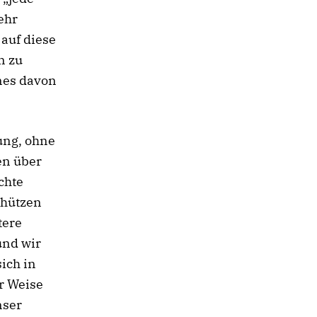
ehr
 auf diese
n zu
nes davon
ung, ohne
en über
chte
chützen
tere
und wir
ich in
er Weise
nser