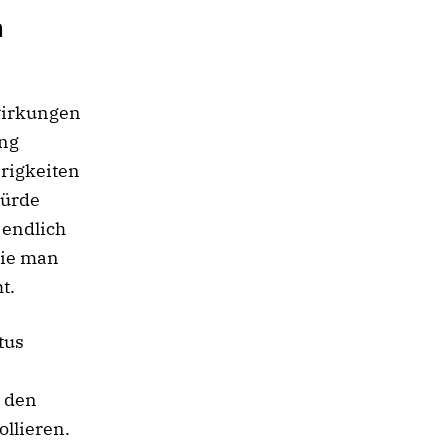
n
wirkungen
ung
rigkeiten
Hürde
 endlich
die man
t.
tus
s den
llieren.