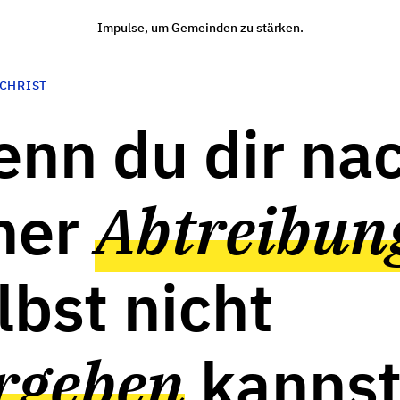
Impulse, um Gemeinden zu stärken.
 CHRIST
nn du dir na
ner
Abtreibun
lbst nicht
rgeben
kanns