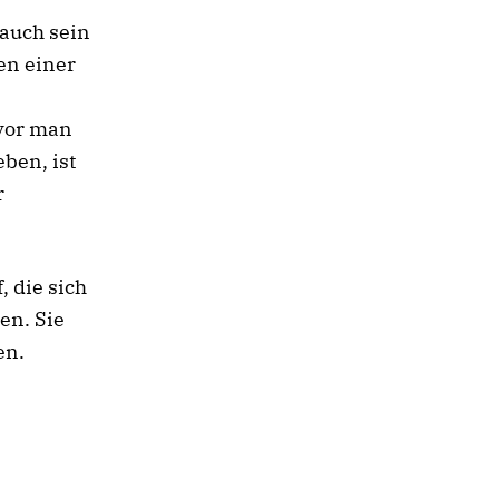
 auch sein
gen einer
evor man
ben, ist
r
, die sich
en. Sie
en.