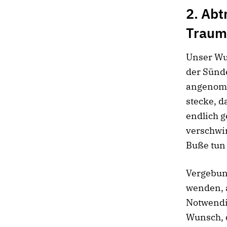
2. Abt
Traum
Unser Wu
der Sünd
angenomm
stecke, d
endlich 
verschwin
Buße tun
Vergebun
wenden, a
Notwendig
Wunsch, 