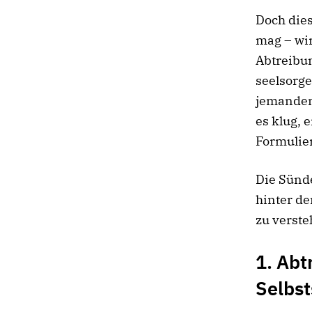
Doch dies
mag – wir
Abtreibun
seelsorg
jemandem 
es klug, 
Formulie
Die Sünde
hinter d
zu verste
1. Abt
Selbs