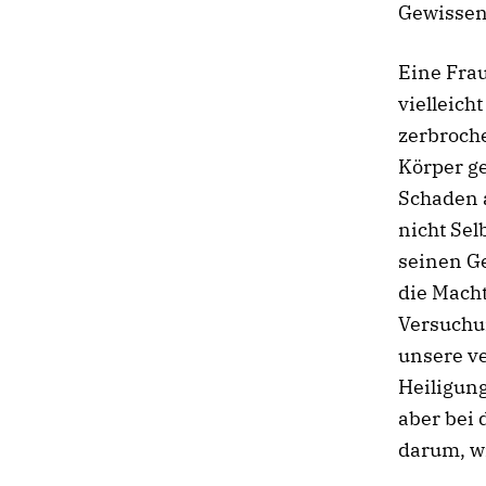
Gewissen 
Eine Frau
vielleich
zerbroche
Körper ge
Schaden a
nicht Se
seinen Ge
die Macht
Versuchu
unsere v
Heiligung
aber bei
darum, wi