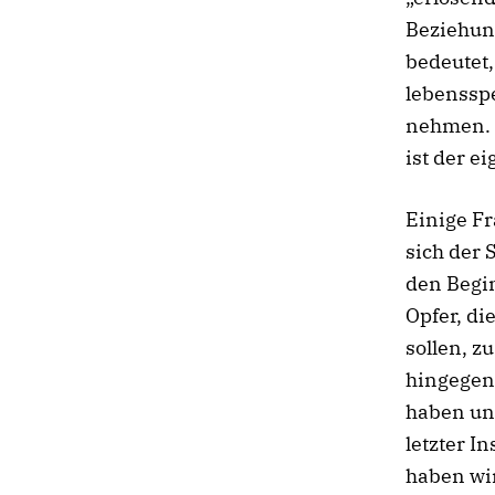
Beziehun
bedeutet,
lebenssp
nehmen. A
ist der e
Einige Fr
sich der 
den Begi
Opfer, di
sollen, z
hingegen 
haben uns
letzter I
haben wir