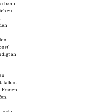
rt sein
ich zu
,
nden
den
onst]
ndigt an
en
 fallen,
. Frauen
fen.
 „jede