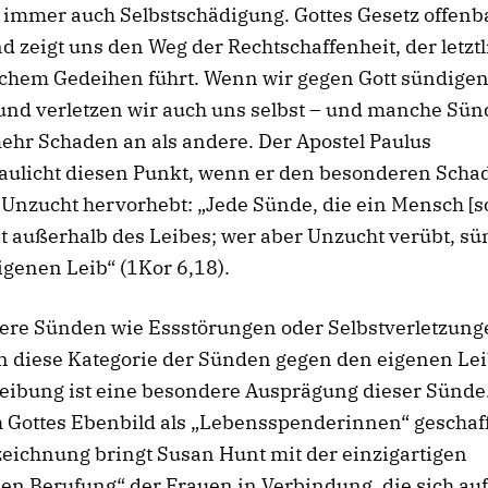
 immer auch Selbstschädigung. Gottes Gesetz offenba
 zeigt uns den Weg der Rechtschaffenheit, der letztl
chem Gedeihen führt. Wenn wir gegen Gott sündigen
und verletzen wir auch uns selbst – und manche Sü
ehr Schaden an als andere. Der Apostel Paulus
aulicht diesen Punkt, wenn er den besonderen Scha
 Unzucht hervorhebt: „Jede Sünde, die ein Mensch [s
st außerhalb des Leibes; wer aber Unzucht verübt, sü
genen Leib“ (1Kor 6,18).
ere Sünden wie Essstörungen oder Selbstverletzung
 diese Kategorie der Sünden gegen den eigenen Leib
reibung ist eine besondere Ausprägung dieser Sünde
h Gottes Ebenbild als „Lebensspenderinnen“ geschaf
eichnung bringt Susan Hunt mit der einzigartigen
en Berufung“ der Frauen in Verbindung, die sich auf