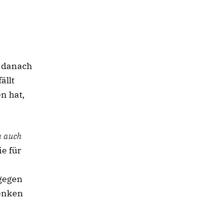
n danach
ällt
n hat,
u auch
ie für
 gegen
henken