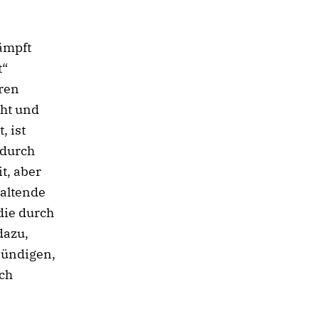
kämpft
t“
hren
cht und
, ist
 durch
t, aber
haltende
die durch
dazu,
sündigen,
ch