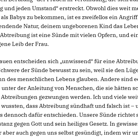
g und jeden Umstand“ erstreckt. Obwohl dies weit m
 als Babys zu bekommen, ist es zweifellos ein Angriff
endende Natur, deinem ungeborenen Kind das Lebe
btreibung ist eine Sünde mit vielen Opfern, und ei
igene Leib der Frau.
auen entscheiden sich „unwissend“ für eine Abtreib
Schwere der Sünde bewusst zu sein, weil sie den Lüg
nn des menschlichen Lebens glauben. Andere sind e
e unter der Anleitung von Menschen, die sie hätten s
u Abtreibungen gezwungen werden. Ich und viele wei
wussten, dass Abtreibung sündhaft und falsch ist – 
 dennoch dafür entschieden. Unsere Sünde richtet s
nstanz gegen Gott und sein heiliges Gesetz. In gewiss
 aber auch gegen uns selbst gesündigt, indem wir u