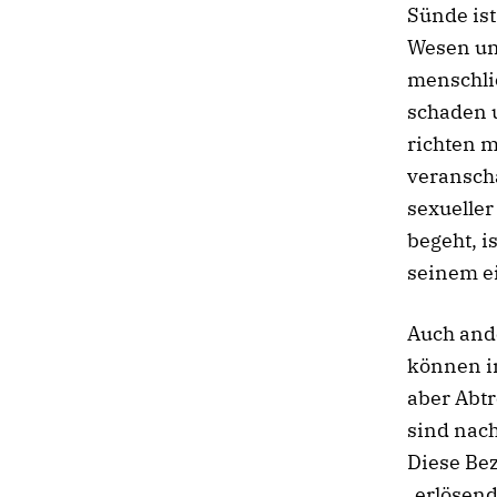
Sünde ist
Wesen und
menschli
schaden 
richten m
veransch
sexueller
begeht, i
seinem ei
Auch and
können in
aber Abt
sind nac
Diese Bez
„erlösend