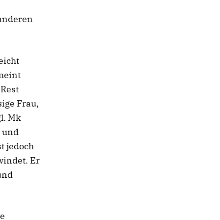
 anderen
eicht
 meint
 Rest
sige Frau,
l. Mk
n und
t jedoch
windet. Er
 und
ne