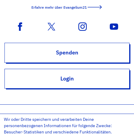
Erfahre mehr über Evangelium21
Spenden
Login
Wir oder Dritte speichern und verarbeiten Deine
Impressum
Datenschutz
Datenschutz-Einstellungen
personenbezogenen Informationen für folgende Zwecke:
AGB
Kontakt
RSS
Newsletter
Besucher-Statistiken und verschiedene Funktionalitäten.