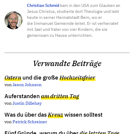
Christian Schmid
kam in den USA zum Glauben an
Jesus Christus, studierte dort Theologie und lebt
heute in seiner Heimatstadt Bern, wo er
die Immanuel Gemeinde leitet. Er ist verheiratet
mit Jael und Vater von vier Kindern, die sie
gemeinsam zu Hause unterrichten.
Verwandte Beiträge
Ostern
und die große
Hochzeitsfeier
von
Jason Johnson
Aufer­standen
am dritten Tag
von
Justin Dillehay
Was du über das
Kreuz
wissen solltest
von
Patrick Schreiner
Fünf Gründe, warum du über
die letzten Tage