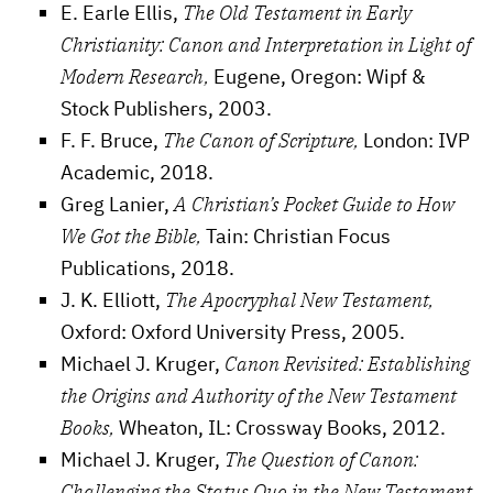
E. Earle Ellis,
The Old Testament in Early
Christianity: Canon and Interpretation in Light of
Modern Research,
Eugene, Oregon: Wipf &
Stock Publishers, 2003.
F. F. Bruce,
The Canon of Scripture,
London: IVP
Academic, 2018.
Greg Lanier,
A Christian’s Pocket Guide to How
We Got the Bible,
Tain: Christian Focus
Publications, 2018.
J. K. Elliott,
The Apocryphal New Testament,
Oxford: Oxford University Press, 2005.
Michael J. Kruger,
Canon Revisited: Establishing
the Origins and Authority of the New Testament
Books,
Wheaton, IL: Crossway Books, 2012.
Michael J. Kruger,
The Question of Canon:
Challenging the Status Quo in the New Testament