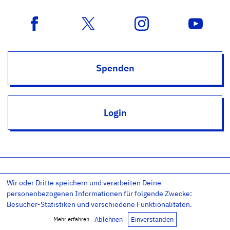
Spenden
Login
Wir oder Dritte speichern und verarbeiten Deine
Impressum
Datenschutz
Datenschutz-Einstellungen
personenbezogenen Informationen für folgende Zwecke:
AGB
Kontakt
RSS
Newsletter
Besucher-Statistiken und verschiedene Funktionalitäten.
Copyright © 2011-26 – Evangelium21 – All rights reserved.
Ablehnen
Einverstanden
Mehr erfahren