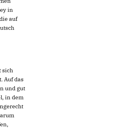
hmen
ey in
die auf
eutsch
 sich
. Auf das
en und gut
el, in dem
engerecht
 darum
fen,