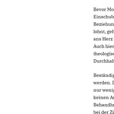
Bevor Mo
Einschub,
Beziehung
lohnt, ge
ans Herz 
Auch hier
theologi
Durchhalt
Beständi
werden. D
nur weni
keinen A
Behandlu
bei der Z