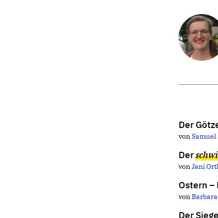
Der Götz
von
Samuel 
Der
schwi
von
Jani Or
Ostern –
von
Barbara
Der Sieg