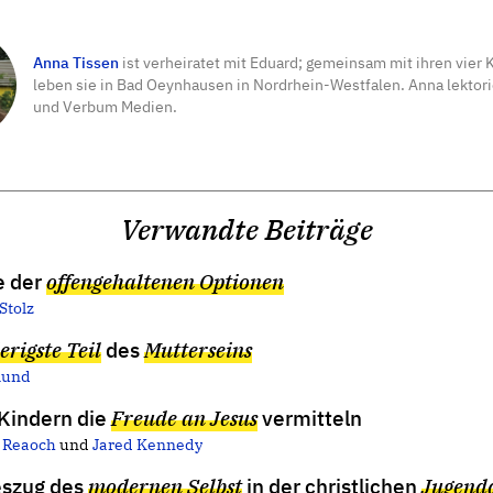
Anna Tissen
ist verheiratet mit Eduard; gemeinsam mit ihren vier 
leben sie in Bad Oeynhausen in Nordrhein-Westfalen. Anna lektori
und Verbum Medien.
Verwandte Beiträge
e der
offengehaltenen Optionen
Stolz
erigste Teil
des
Mutterseins
tlund
 Kindern die
Freude an Jesus
vermitteln
 Reaoch
und
Jared Kennedy
eszug des
modernen Selbst
in der christlichen
Jugend