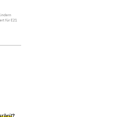
Kindern
ert für E21
arbeit
?