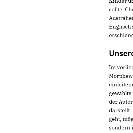
Kinder u
sollte. C
Australie
Englisch 
erschien
Unsere
Im vorli
Morphew 
einleiten
gewählte 
der Auto
darstellt
geht, mög
sondern i