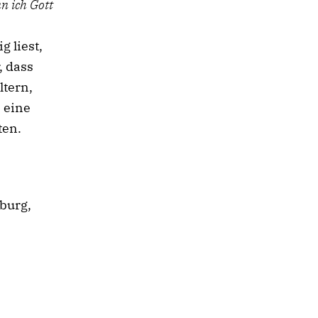
n ich Gott
g liest,
, dass
ltern,
 eine
ten.
nburg,