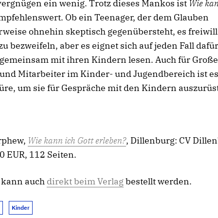
vergnügen ein wenig. Trotz dieses Mankos ist
Wie kan
mpfehlenswert. Ob ein Teenager, der dem Glauben
weise ohnehin skeptisch gegenübersteht, es freiwilli
zu bezweifeln, aber es eignet sich auf jeden Fall dafür
 gemeinsam mit ihren Kindern lesen. Auch für Große
und Mitarbeiter im Kinder- und Jugendbereich ist es
üre, um sie für Gespräche mit den Kindern auszurüs
rphew,
Wie kann ich Gott erleben?
, Dillenburg: CV Dille
0 EUR, 112 Seiten.
 kann auch
direkt beim Verlag
bestellt werden.
Kinder