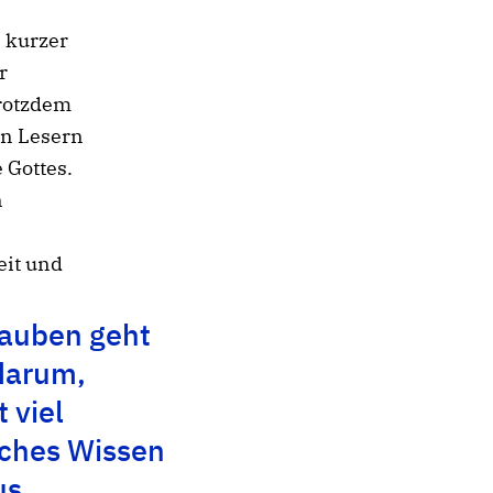
 kurzer
r
trotzdem
en Lesern
 Gottes.
n
eit und
auben geht
 darum,
 viel
sches Wissen
us