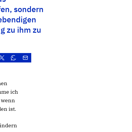
en, sondern
lebendigen
g zu ihm zu
hen
mme ich
h wenn
en ist.
mindern