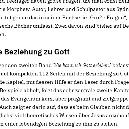
nd Teenager haben große Fragen, die man ernst ne
hris Morphew, Autor, Lehrer und Schulpastor aus Sydn
n, tut genau das in seiner Buchserie „Große Fragen“, 
sechs Bücher umfasst. Zwei davon sind bisher auf D
en.
 Beziehung zu Gott
egenden zweiten Band
Wie kann ich Gott erleben?
befasst
auf kompakten 112 Seiten mit der Beziehung zu Gott
de Kapitel, mit dessen Hilfe er den Leser durch Frag
Beispiele abholt, folgt das sehr zentrale zweite Kapit
r das Evangelium kurz, aber prägnant und zielgrupp
. Auch zeigt er darin auf, dass es beim Glauben nicht
lichst viel theoretisches Wissen über Jesus anzuhäu
n einer lebendigen Beziehung zu ihm zu stehen.