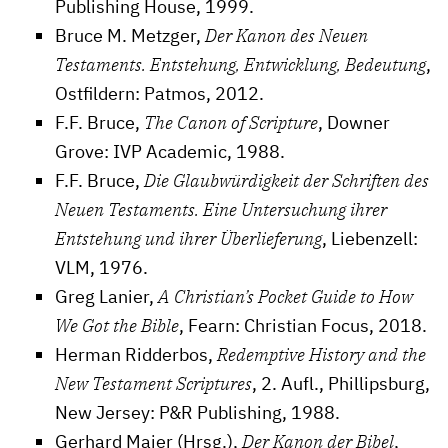
Publishing House, 1999.
Bruce M. Metzger,
Der Kanon des Neuen
Testaments. Entstehung, Entwicklung, Bedeutung
,
Ostfildern: Patmos, 2012.
F.F. Bruce,
The Canon of Scripture
, Downer
Grove: IVP Academic, 1988.
F.F. Bruce,
Die Glaubwürdigkeit der Schriften des
Neuen Testaments. Eine Untersuchung ihrer
Entstehung und ihrer Überlieferung
, Liebenzell:
VLM, 1976.
Greg Lanier,
A Christian’s Pocket Guide to How
We Got the Bible
, Fearn: Christian Focus, 2018.
Herman Ridderbos,
Redemptive History and the
New Testament Scriptures
, 2. Aufl., Phillipsburg,
New Jersey: P&R Publishing, 1988.
Gerhard Maier (Hrsg.),
Der Kanon der Bibel
,