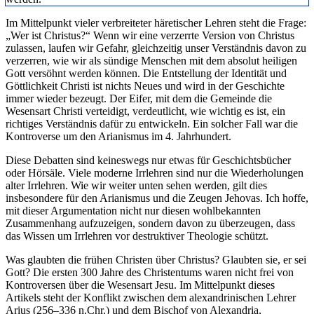
Im Mittelpunkt vieler verbreiteter häretischer Lehren steht die Frage:
„Wer ist Christus?“ Wenn wir eine verzerrte Version von Christus
zulassen, laufen wir Gefahr, gleichzeitig unser Verständnis davon zu
verzerren, wie wir als sündige Menschen mit dem absolut heiligen
Gott versöhnt werden können. Die Entstellung der Identität und
Göttlichkeit Christi ist nichts Neues und wird in der Geschichte
immer wieder bezeugt. Der Eifer, mit dem die Gemeinde die
Wesensart Christi verteidigt, verdeutlicht, wie wichtig es ist, ein
richtiges Verständnis dafür zu entwickeln. Ein solcher Fall war die
Kontroverse um den Arianismus im 4. Jahrhundert.
Diese Debatten sind keineswegs nur etwas für Geschichtsbücher
oder Hörsäle. Viele moderne Irrlehren sind nur die Wiederholungen
alter Irrlehren. Wie wir weiter unten sehen werden, gilt dies
insbesondere für den Arianismus und die Zeugen Jehovas. Ich hoffe,
mit dieser Argumentation nicht nur diesen wohlbekannten
Zusammenhang aufzuzeigen, sondern davon zu überzeugen, dass
das Wissen um Irrlehren vor destruktiver Theologie schützt.
Was glaubten die frühen Christen über Christus? Glaubten sie, er sei
Gott? Die ersten 300 Jahre des Christentums waren nicht frei von
Kontroversen über die Wesensart Jesu. Im Mittelpunkt dieses
Artikels steht der Konflikt zwischen dem alexandrinischen Lehrer
Arius (256–336 n.Chr.) und dem Bischof von Alexandria,