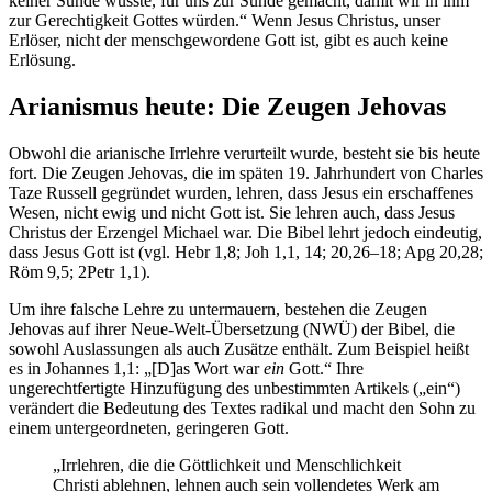
keiner Sünde wusste, für uns zur Sünde gemacht, damit wir in ihm
zur Gerechtigkeit Gottes würden.“ Wenn Jesus Christus, unser
Erlöser, nicht der menschgewordene Gott ist, gibt es auch keine
Erlösung.
Arianismus heute: Die Zeugen Jehovas
Obwohl die arianische Irrlehre verurteilt wurde, besteht sie bis heute
fort. Die Zeugen Jehovas, die im späten 19. Jahrhundert von Charles
Taze Russell gegründet wurden, lehren, dass Jesus ein erschaffenes
Wesen, nicht ewig und nicht Gott ist. Sie lehren auch, dass Jesus
Christus der Erzengel Michael war. Die Bibel lehrt jedoch eindeutig,
dass Jesus Gott ist (vgl. Hebr 1,8; Joh 1,1, 14; 20,26–18; Apg 20,28;
Röm 9,5; 2Petr 1,1).
Um ihre falsche Lehre zu untermauern, bestehen die Zeugen
Jehovas auf ihrer Neue-Welt-Übersetzung (NWÜ) der Bibel, die
sowohl Auslassungen als auch Zusätze enthält. Zum Beispiel heißt
es in Johannes 1,1: „[D]as Wort war
ein
Gott.“ Ihre
ungerechtfertigte Hinzufügung des unbestimmten Artikels („ein“)
verändert die Bedeutung des Textes radikal und macht den Sohn zu
einem untergeordneten, geringeren Gott.
„Irrlehren, die die Göttlichkeit und Menschlichkeit
Christi ablehnen, lehnen auch sein vollendetes Werk am