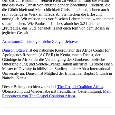
Um das Christentum in seinem Kern zu verstehen, sind die Person
und das Werk Christi von entscheidender Bedeutung. Irrlehren, die
die Göttlichkeit und Menschlichkeit Christi ablehnen, lehnen auch
sein vollendetes Werk am Kreuz ab. Sie machen die Erlösung
unmöglich. Wir müssen uns vor falschen Lehren hüten, wann immer
sie auftauchen. Wie Paulus in 1. Thessalonicher 5,21–22 mahnt:
„Prüft alles, das Gute behaltet! Haltet euch fern von dem Bösen in
jeglicher Gestalt!“
Arianismus
Christologie
Irrlehre
Zeugen Jehovas
Danson Ottawa
ist der nationale Koordinator des Africa Center for
Apologetics Research (ACFAR) in Kenia, einem Dienst, der
Gläubige in Afrika für die Verteidigung des Glaubens, biblische
Unterscheidung und Sekten-Evangelisation ausrüstet. Er strebt einen
Master of Divinity in biblischen Studien an der Africa International
University an. Danson ist Mitglied der Emmanuel Baptist Church in
Nairobi, Kenia.
Dieser Beitrag erschien zuerst bei
The Gospel Coalition Africa
.
Übersetzung und Wiedergabe mit freundlicher Genehmigung.
Mehr
Ressourcen von The Gospel Coalition Africa.