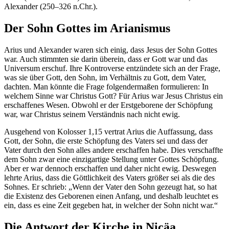
Alexander (250–326 n.Chr.).
Der Sohn Gottes im Arianismus
Arius und Alexander waren sich einig, dass Jesus der Sohn Gottes
war. Auch stimmten sie darin überein, dass er Gott war und das
Universum erschuf. Ihre Kontroverse entzündete sich an der Frage,
was sie über Gott, den Sohn, im Verhältnis zu Gott, dem Vater,
dachten. Man könnte die Frage folgendermaßen formulieren: In
welchem Sinne war Christus Gott? Für Arius war Jesus Christus ein
erschaffenes Wesen. Obwohl er der Erstgeborene der Schöpfung
war, war Christus seinem Verständnis nach nicht ewig.
Ausgehend von Kolosser 1,15 vertrat Arius die Auffassung, dass
Gott, der Sohn, die erste Schöpfung des Vaters sei und dass der
Vater durch den Sohn alles andere erschaffen habe. Dies verschaffte
dem Sohn zwar eine einzigartige Stellung unter Gottes Schöpfung.
Aber er war dennoch erschaffen und daher nicht ewig. Deswegen
lehrte Arius, dass die Göttlichkeit des Vaters größer sei als die des
Sohnes. Er schrieb: „Wenn der Vater den Sohn gezeugt hat, so hat
die Existenz des Geborenen einen Anfang, und deshalb leuchtet es
ein, dass es eine Zeit gegeben hat, in welcher der Sohn nicht war.“
Die Antwort der Kirche in Nicäa