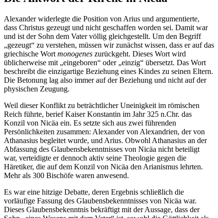
Alexander widerlegte die Position von Arius und argumentierte,
dass Christus gezeugt und nicht geschaffen worden sei. Damit war
und ist der Sohn dem Vater völlig gleichgestellt. Um den Begriff
„gezeugt“ zu verstehen, müssen wir zunächst wissen, dass er auf das
griechische Wort
monogenes
zurückgeht. Dieses Wort wird
üblicherweise mit „eingeboren“ oder „einzig“ übersetzt. Das Wort
beschreibt die einzigartige Beziehung eines Kindes zu seinen Eltern.
Die Betonung lag also immer auf der Beziehung und nicht auf der
physischen Zeugung.
Weil dieser Konflikt zu beträchtlicher Uneinigkeit im römischen
Reich führte, berief Kaiser Konstantin im Jahr 325 n.Chr. das
Konzil von Nicäa ein. Es setzte sich aus zwei führenden
Persönlichkeiten zusammen: Alexander von Alexandrien, der von
Athanasius begleitet wurde, und Arius. Obwohl Athanasius an der
Abfassung des Glaubensbekenntnisses von Nicäa nicht beteiligt
war, verteidigte er dennoch aktiv seine Theologie gegen die
Häretiker, die auf dem Konzil von Nicäa den Arianismus lehrten.
Mehr als 300 Bischöfe waren anwesend.
Es war eine hitzige Debatte, deren Ergebnis schließlich die
vorläufige Fassung des Glaubensbekenntnisses von Nicäa war.
Dieses Glaubensbekenntnis bekräftigt mit der Aussage, dass der