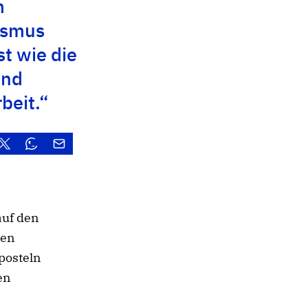
m
ismus
st wie die
und
beit.“
auf den
den
posteln
en