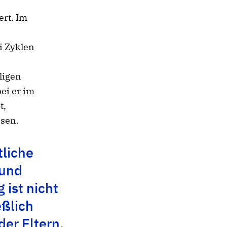
rt. Im
i Zyklen
ligen
ei er im
t,
ssen.
tliche
 und
 ist nicht
eßlich
er Eltern.