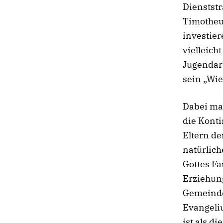
Dienststr
Timotheu
investie
vielleich
Jugendarb
sein „Wie
Dabei mac
die Kont
Eltern de
natürlich
Gottes Fa
Erziehung
Gemeinde 
Evangeli
ist als d