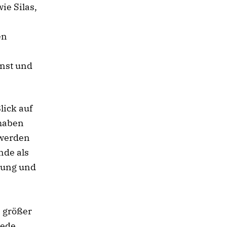
ie Silas,
en
enst und
lick auf
 haben
 werden
nde als
gung und
 größer
jede