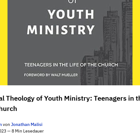
al Theology of Youth Ministry: Teenagers in t
Church
n
von
Jonathan Malisi
023 — 8 Min Lesedauer