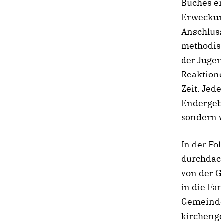
Buches e
Erweckun
Anschluss
methodis
der Juge
Reaktione
Zeit. Jed
Endergebn
sondern 
In der Fo
durchdach
von der 
in die Fa
Gemeinde
kirchenge