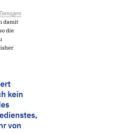
 Teenagers
h damit
so die
u
bisher
iert
ch kein
des
dienstes,
hr von