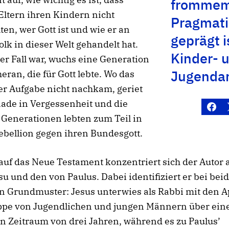
fromme
Eltern ihren Kindern nicht
Pragmat
ten, wer Gott ist und wie er an
geprägt i
lk in dieser Welt gehandelt hat.
Kinder- 
er Fall war, wuchs eine Generation
Jugendar
heran, die für Gott lebte. Wo das
er Aufgabe nicht nachkam, geriet
ade in Vergessenheit und die
Generationen lebten zum Teil in
ebellion gegen ihren Bundesgott.
auf das Neue Testament konzentriert sich der Autor 
su und den von Paulus. Dabei identifiziert er bei bei
in Grundmuster: Jesus unterwies als Rabbi mit den A
ppe von Jugendlichen und jungen Männern über ein
n Zeitraum von drei Jahren, während es zu Paulus’