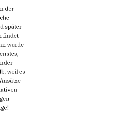
in der
iche
d später
 findet
ann wurde
enstes,
inder-
b, weil es
 Ansätze
mativen
ngen
ige!