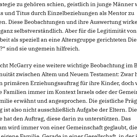
ategie zu gehören schien, geistlich in junge Männer w
s und Titus durch Einzelbeziehungen als Mentor zu
ren. Diese Beobachtungen und ihre Auswertung wirk
t ganz selbstverständlich. Aber für die Legitimität von
eit als speziell an eine Altersgruppe gerichteten Di
?“ sind sie ungemein hilfreich.
ht McGarry eine weitere wichtige Beobachtung im B
inuität zwischen Altem und Neuem Testament: Zwar
n primären Erziehungsauftrag für ihre Kinder, doch
e Familien immer im Kontext Israels oder der Gemei
milie erwähnt und angesprochen. Die geistliche Prä
 ist also nicht ausschließlich Aufgabe der Eltern. Die
hat den Auftrag, diese darin zu unterstützen. Das
um wird immer von einer Gemeinschaft geglaubt, die
ie eigene Familie. Gerade in einer Gesellschaft, in der 