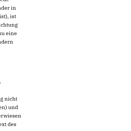
nder in
t), ist
ichtung
su eine
ndern
n
g nicht
en) und
erwiesen
ext des