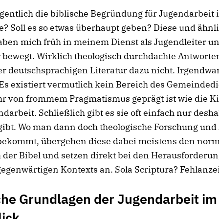
igentlich die biblische Begründung für Jugendarbeit 
? Soll es so etwas überhaupt geben? Diese und ähnl
ben mich früh in meinem Dienst als Jugendleiter un
r bewegt. Wirklich theologisch durchdachte Antworten
er deutschsprachigen Literatur dazu nicht. Irgendw
 Es existiert vermutlich kein Bereich des Gemeindedi
ehr von frommem Pragmatismus geprägt ist wie die K
darbeit. Schließlich gibt es sie oft einfach nur deshal
 gibt. Wo man dann doch theologische Forschung und
 bekommt, übergehen diese dabei meistens den nor
 der Bibel und setzen direkt bei den Herausforderu
egenwärtigen Kontexts an. Sola Scriptura? Fehlanze
che Grundlagen der Jugendarbeit im
ick