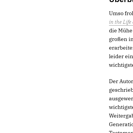
Umso froh
in the Life
die Mühe 
großen in
erarbeite
leider ei
wichtigst
Der Autor
geschrieb
ausgewert
wichtigst
Weiterga
Generatio
Testament