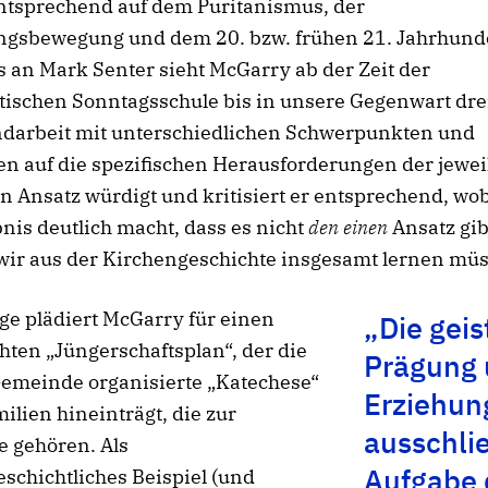
ntsprechend auf dem Puritanismus, der
gsbewegung und dem 20. bzw. frühen 21. Jahrhunde
 an Mark Senter sieht McGarry ab der Zeit der
tischen Sonntagsschule bis in unsere Gegenwart dre
ndarbeit mit unterschiedlichen Schwerpunkten und
n auf die spezifischen Herausforderungen der jewei
en Ansatz würdigt und kritisiert er entsprechend, wob
is deutlich macht, dass es nicht
den einen
Ansatz gib
wir aus der Kirchengeschichte insgesamt lernen mü
lge plädiert McGarry für einen
„Die geis
ten „Jüngerschaftsplan“, der die
Prägung
Gemeinde organisierte „Katechese“
Erziehung
milien hineinträgt, die zur
ausschli
 gehören. Als
Aufgabe d
schichtliches Beispiel (und