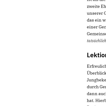
zweite Eh
unserer G
das ein w
einer Ge
Gemeinsc
tatsächlic
Lektio
Erfreulic
Überblick
Jungbekeh
durch Ge
dann auc
hat. Hier