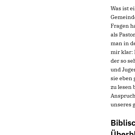
Was ist e
Gemeinde
Fragen ha
als Pasto
man in d
mir klar:
der so s
und Jugen
sie eben
zu lesen
Anspruch
unseres g
Biblis
Überbl