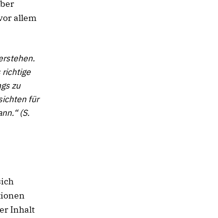
über
vor allem
verstehen.
 richtige
ngs zu
ichten für
nn.“ (S.
sich
tionen
er Inhalt