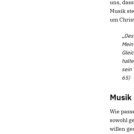
uns, dass
Musik ste
um Christ
„Desh
Mein 
Glei
halte
sein
65)
Musik
Wie pass
sowohl g
willen ge