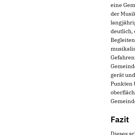
eine Gem
der Musik
langjähri
deutlich,
Begleiten
musikalis
Gefahren 
Gemeinde
gerät un
Punkten 
oberfläch
Gemeind
Fazit
Dieses sc