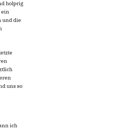
nd holprig
 ein
n und die
n
letzte
ren
tlich
seren
nd uns so
ann ich