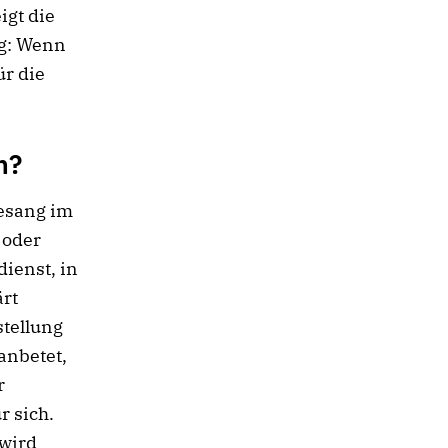
igt die
g: Wenn
ür die
n?
esang im
 oder
ienst, in
ärt
stellung
anbetet,
r
r sich.
 wird