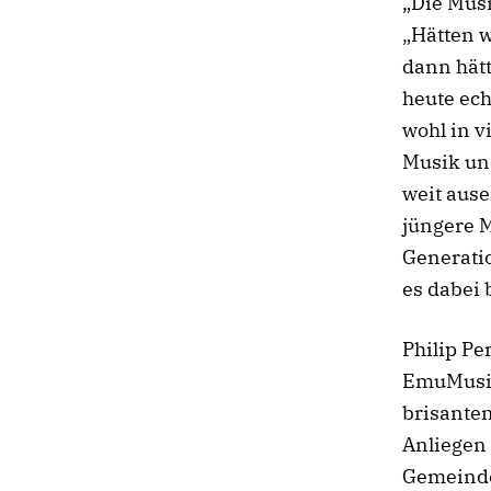
„Die Musi
„Hätten w
dann hätt
heute ech
wohl in 
Musik un
weit aus
jüngere 
Generatio
es dabei 
Philip Pe
EmuMusic 
brisante
Anliegen 
Gemeinde