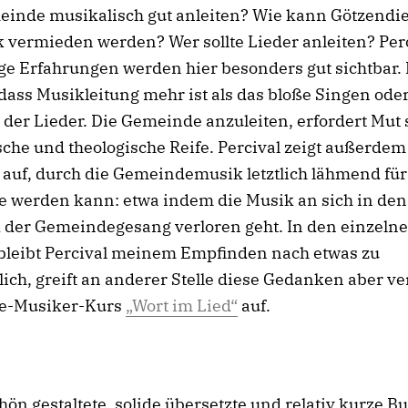
einde musikalisch gut anleiten? Wie kann Götzendie
 vermieden werden? Wer sollte Lieder anleiten? Per
ge Erfahrungen werden hier besonders gut sichtbar.
 dass Musikleitung mehr ist als das bloße Singen ode
 der Lieder. Die Gemeinde anzuleiten, erfordert Mut
che und theologische Reife. Percival zeigt außerdem
auf, durch die Gemeindemusik letztlich lähmend für
 werden kann: etwa indem die Musik an sich in den
d der Gemeindegesang verloren geht. In den einzeln
bleibt Percival meinem Empfinden nach etwas zu
lich, greift an anderer Stelle diese Gedanken aber ver
e-Musiker-Kurs
„Wort im Lied“
auf.
hön gestaltete, solide übersetzte und relativ kurze Bu