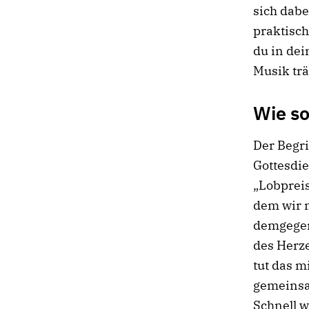
sich dab
praktisc
du in dei
Musik trä
Wie so
Der Begr
Gottesdie
„Lobpreis
dem wir m
demgegenü
des Herze
tut das 
gemeinsam
Schnell 