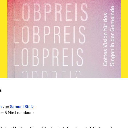
s
n
von
Samuel Stolz
 — 5 Min Lesedauer