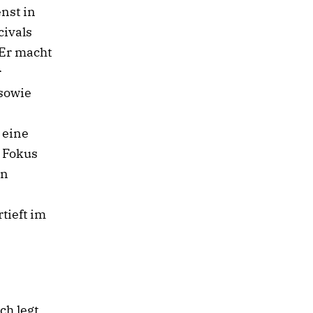
nst in
civals
 Er macht
r
 sowie
 eine
 Fokus
en
tieft im
ch legt