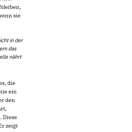
 bleiben,
wenn sie
cht in der
ern das
lle nährt
s, die
nie ein
er den
rt,
. Diese
r zeigt