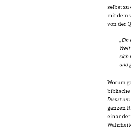
selbst zu
mit dem w
von der Q
„Ein 
Welt 
sich
und g
Worum ge
biblische
Dienst am
ganzen Ra
einander
Wahrheite