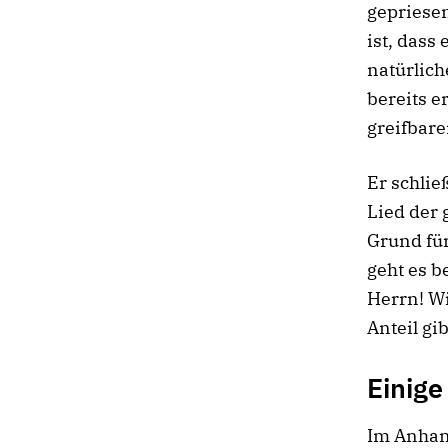
gepriesen
ist, dass
natürlich
bereits e
greifbar
Er schlie
Lied der
Grund für
geht es 
Herrn! Wi
Anteil gi
Einig
Im Anhan