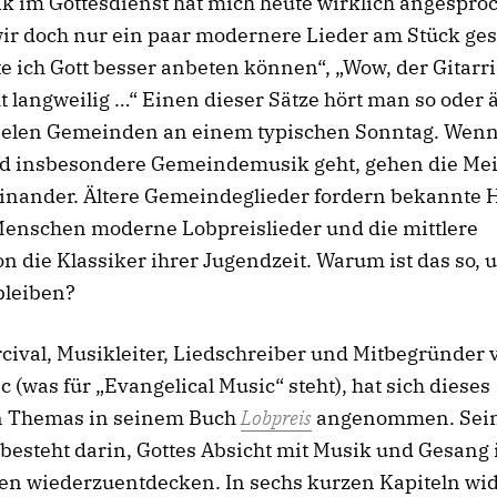
k im Gottesdienst hat mich heute wirklich angesproc
ir doch nur ein paar modernere Lieder am Stück gesp
e ich Gott besser anbeten können“, „Wow, der Gitarri
t langweilig …“ Einen dieser Sätze hört man so oder 
vielen Gemeinden an einem typischen Sonntag. Wen
d insbesondere Gemeindemusik geht, gehen die M
einander. Ältere Gemeindeglieder fordern bekannte
Menschen moderne Lobpreislieder und die mittlere
n die Klassiker ihrer Jugendzeit. Warum ist das so,
bleiben?
rcival, Musikleiter, Liedschreiber und Mitbegründer 
(was für „Evangelical Music“ steht), hat sich dieses
n Themas in seinem Buch
Lobpreis
angenommen. Sei
besteht darin, Gottes Absicht mit Musik und Gesang 
n wiederzuentdecken. In sechs kurzen Kapiteln wi