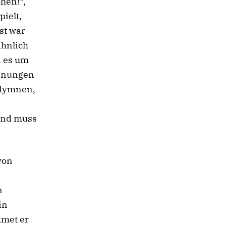
hen!“,
ielt,
st war
ähnlich
n es um
einungen
 Hymnen,
 und muss
von
n
in
dmet er