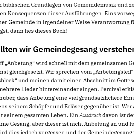
ei biblischen Grundlagen von Gemeindemusik und ze
hen Konsequenzen dieser Ausführungen. Eins vorwe
ner Gemeinde in irgendeiner Weise Verantwortung f
gst, dann lies dieses Buch!
llten wir Gemeindegesang verstehe
iff „Anbetung“ wird schnell mit dem gemeinsamen G
nst gleichgesetzt. Wir sprechen vom „Anbetungsteil“
block“ und meinen damit einen Abschnitt im Gottesd
ehrere Lieder hintereinander singen. Percival erkl
ber, dass Anbetung eine viel grundsätzlichere Ein
ns seinem Schöpfer und Erlöser gegenüber ist. Wer 
mit seinem gesamten Leben. Ein
Ausdruck
davon ist de
e Gesang, aber dieser ist nicht Anbetung an und fü
wird dies jedoch vergessen und der Gemeindegesang