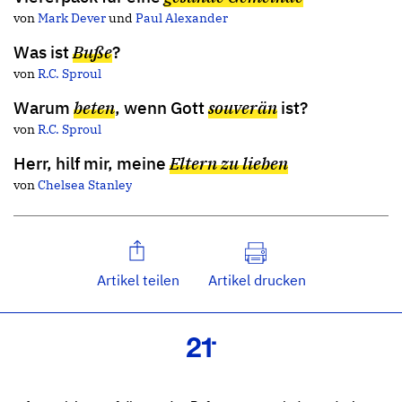
von
Mark Dever
und
Paul Alexander
Was ist
Buße
?
von
R.C. Sproul
Warum
beten
, wenn Gott
souverän
ist?
von
R.C. Sproul
Herr, hilf mir, meine
Eltern zu lieben
von
Chelsea Stanley
Artikel teilen
Artikel drucken