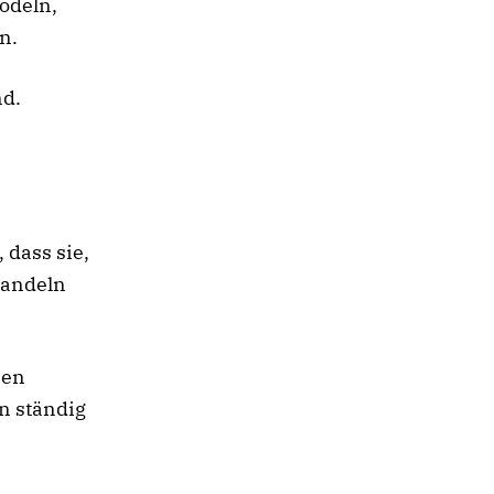
odeln,
n.
nd.
 dass sie,
wandeln
ben
n ständig