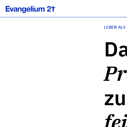
LEBEN ALS
Da
Pr
z
fe