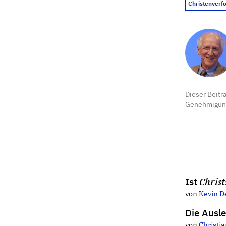
Christenverf
Dieser Beitr
Genehmigun
Ist
Christ
von
Kevin D
Die Ausl
von
Christi