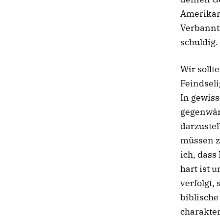
Amerikan
Verbannte
schuldig.
Wir sollt
Feindseli
In gewiss
gegenwär
darzustel
müssen zu
ich, dass
hart ist 
verfolgt,
biblische
charakter