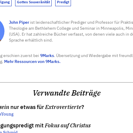
olgung
Gottes Souveränität
Predigt
John Piper
ist leidenschaftlicher Prediger und Professor für Prakti
Theologie am Bethlehem College und Seminar in Minneapolis, Mi
(USA). Er hat zahlreiche Bücher verfasst, von denen viele auch in 
Sprache erhältlich sind.
ag erschien zuerst bei
9Marks
. Übersetzung und Wiedergabe mit freundl
g.
Mehr Ressourcen von 9Marks.
Verwandte Beiträge
sein
nur etwas für
Extrovertierte
?
eYoung
egungspredigt mit
Fokus auf Christus
an Schmid