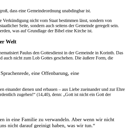
o groß, dass eine Gemeindeordnung unabdingbar ist.
hre Verkündigung nicht vom Staat bestimmen lässt, sondern von
taatlicher Seite, sondern auch seitens der Gemeinde geregelt sein.
rden, was auf Grundlage der Bibel eine Kirche ist.
er Welt
hematisiert Paulus den Gottesdienst in der Gemeinde in Korinth. Das
nd auch nicht zum Lob Gottes geschehen. Die äußere Form, die
 Sprachenrede, eine Offenbarung, eine
len einander dienen und erbauen – aus Liebe zueinander und zur Ehre
entlich zugehen!“ (14,40), denn: „Gott ist nicht ein Gott der
en in eine Familie zu verwandeln. Aber wenn wir nicht
ns nicht darauf geeinigt haben, was wir tun.“