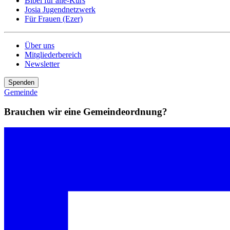
Bibel für alle-Kurs
Josia Jugendnetzwerk
Für Frauen (Ezer)
Über uns
Mitgliederbereich
Newsletter
Spenden
Gemeinde
Brauchen wir eine
Gemeindeordnung
?