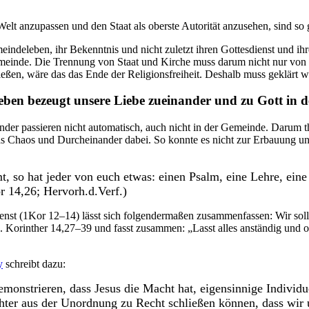
 Welt anzupassen und den Staat als oberste Autorität anzusehen, sind s
eindeleben, ihr Bekenntnis und nicht zuletzt ihren Gottesdienst und i
Gemeinde. Die Trennung von Staat und Kirche muss darum nicht nur von s
eßen, wäre das das Ende der Religionsfreiheit. Deshalb muss geklärt we
eben bezeugt unsere Liebe zueinander und zu Gott in d
nder passieren nicht automatisch, auch nicht in der Gemeinde. Darum t
das Chaos und Durcheinander dabei. So konnte es nicht zur Erbauung u
 so hat jeder von euch etwas: einen Psalm, eine Lehre, eine
r 14,26; Hervorh.d.Verf.)
ienst (1Kor 12–14) lässt sich folgendermaßen zusammenfassen: Wir sol
. Korinther 14,27–39 und fasst zusammen: „Lasst alles anständig und ord
y
schreibt dazu:
monstrieren, dass Jesus die Macht hat, eigensinnige Individu
ter aus der Unordnung zu Recht schließen können, dass wir u