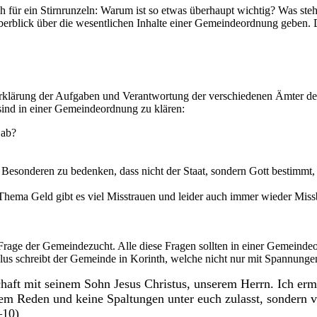
h für ein Stirnrunzeln: Warum ist so etwas überhaupt wichtig? Was st
Überblick über die wesentlichen Inhalte einer Gemeindeordnung geben
Erklärung der Aufgaben und Verantwortung der verschiedenen Ämter de
sind in einer Gemeindeordnung zu klären:
 ab?
 Besonderen zu bedenken, dass nicht der Staat, sondern Gott bestimmt, 
ema Geld gibt es viel Misstrauen und leider auch immer wieder Miss
 Frage der Gemeindezucht. Alle diese Fragen sollten in einer Gemeinde
ulus schreibt der Gemeinde in Korinth, welche nicht nur mit Spannunge
schaft mit seinem Sohn Jesus Christus, unserem Herrn. Ich er
 eurem Reden und keine Spaltungen unter euch zulasst, sonder
–10)