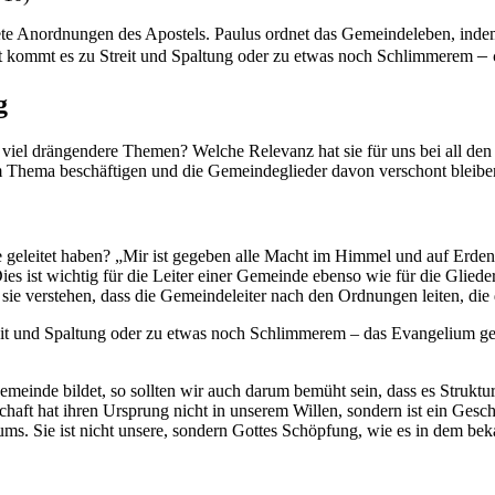
rete Anordnungen des Apostels. Paulus ordnet das Gemeindeleben, inde
– 
t kommt es zu Streit und Spaltung oder zu etwas noch Schlimmerem
g
t viel drängendere Themen? Welche Relevanz hat sie für uns bei all de
sem Thema beschäftigen und die Gemeindeglieder davon verschont bleibe
e geleitet haben? „Mir ist gegeben alle Macht im Himmel und auf Erden“ 
Dies ist wichtig für die Leiter einer Gemeinde ebenso wie für die Gliede
sie verstehen, dass die Gemeindeleiter nach den Ordnungen leiten, die
eit und Spaltung oder zu etwas noch Schlimmerem – das Evangelium ge
Gemeinde bildet, so sollten wir auch darum bemüht sein, dass es Struk
aft hat ihren Ursprung nicht in unserem Willen, sondern ist ein Gesch
ums. Sie ist nicht unsere, sondern Gottes Schöpfung, wie es in dem beka