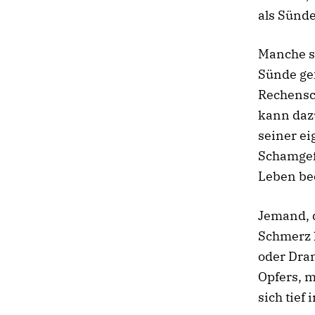
als Sünde
Manche su
Sünde ge
Rechensch
kann dazu
seiner e
Schamgefü
Leben bee
Jemand, d
Schmerz k
oder Dran
Opfers, m
sich tief