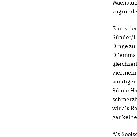
Wachstum
zugrunde
Eines de
Sünder/Le
Dinge zu 
Dilemma 
gleichzei
viel mehr
sündigen
Sünde Ha
schmerzh
wir als R
gar keine
Als Seels