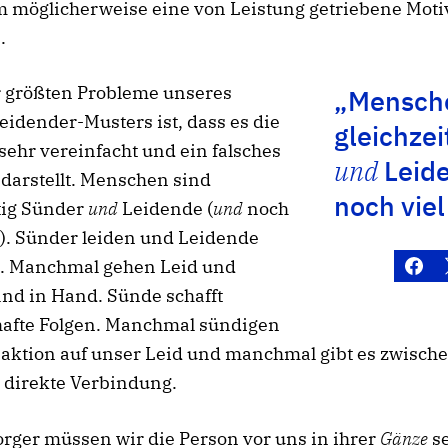
 möglicherweise eine von Leistung getriebene Moti
.
r größten Probleme unseres
„Mensche
idender-Musters ist, dass es die
gleichzei
sehr vereinfacht und ein falsches
und
Leide
darstellt. Menschen sind
noch viel
tig Sünder
und
Leidende (
und
noch
). Sünder leiden und Leidende
. Manchmal gehen Leid und
nd in Hand. Sünde schafft
afte Folgen. Manchmal sündigen
eaktion auf unser Leid und manchmal gibt es zwisch
 direkte Verbindung.
orger müssen wir die Person vor uns in ihrer
Gänze
s