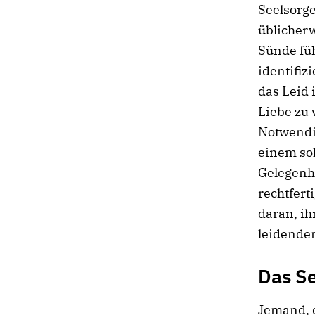
Seelsorge
üblicherw
Sünde füh
identifiz
das Leid 
Liebe zu
Notwendig
einem sol
Gelegenhe
rechtfert
daran, ih
leidenden
Das Se
Jemand, d