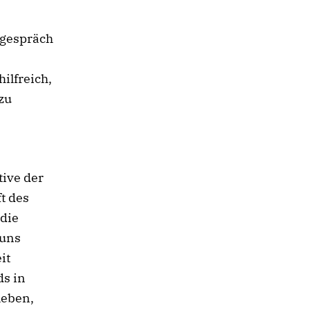
gegespräch
ilfreich,
zu
tive der
t des
 die
 uns
it
ds in
leben,