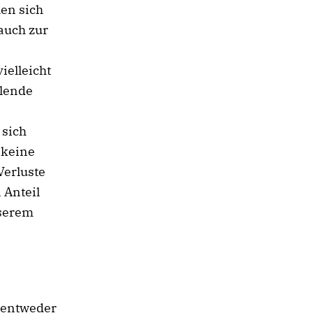
hen sich
auch zur
ielleicht
hlende
 sich
 keine
Verluste
 Anteil
nserem
s entweder