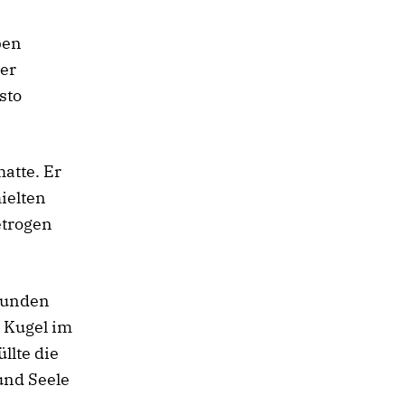
ben
ßer
sto
atte. Er
ielten
etrogen
reunden
e Kugel im
llte die
 und Seele