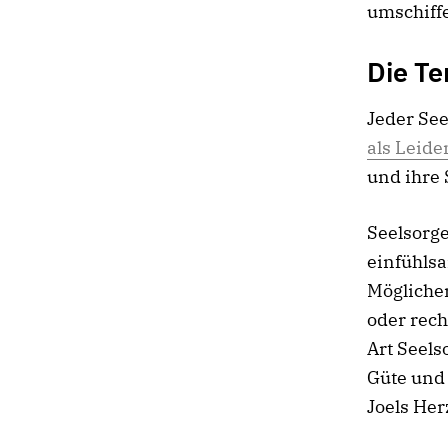
umschiff
Die Te
Jeder See
als Leid
und ihre
Seelsorge
einfühlsa
Mögliche
oder rech
Art Seels
Güte und
Joels He