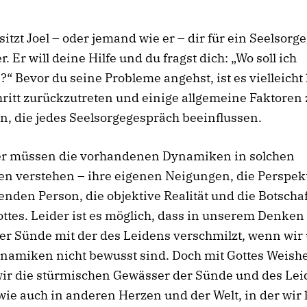
 sitzt Joel – oder jemand wie er – dir für ein Seelsor
. Er will deine Hilfe und du fragst dich: „Wo soll ich
“ Bevor du seine Probleme angehst, ist es vielleicht h
ritt zurückzutreten und einige allgemeine Faktoren 
n, die jedes Seelsorgegespräch beeinflussen.
er müssen die vorhandenen Dynamiken in solchen
en verstehen – ihre eigenen Neigungen, die Perspek
enden Person, die objektive Realität und die Botschaf
ttes. Leider ist es möglich, dass in unserem Denken
der Sünde mit der des Leidens verschmilzt, wenn wir
namiken nicht bewusst sind. Doch mit Gottes Weishe
ir die stürmischen Gewässer der Sünde und des Lei
ie auch in anderen Herzen und der Welt, in der wir 