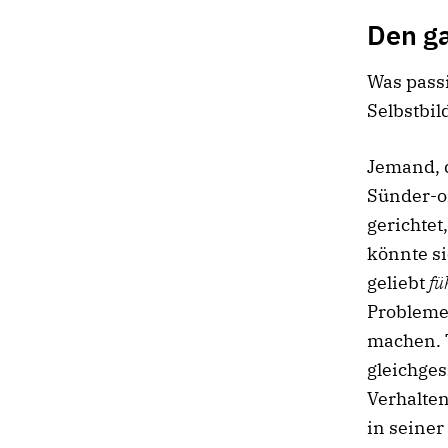
Den g
Was passi
Selbstbil
Jemand, 
Sünder-or
gerichte
könnte si
geliebt
fü
Probleme
machen. T
gleichges
Verhalten
in seiner