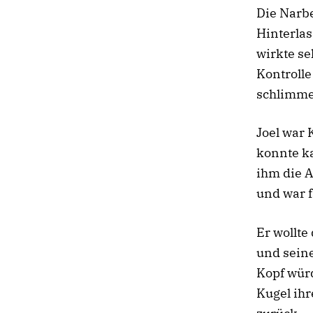
Die Narbe
Hinterlas
wirkte se
Kontrolle
schlimmer
Joel war 
konnte k
ihm die A
und war 
Er wollt
und seine
Kopf würd
Kugel ihr