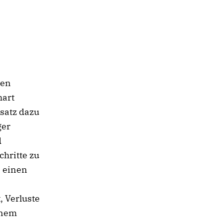
nen
hart
satz dazu
ger
d
hritte zu
, einen
, Verluste
inem