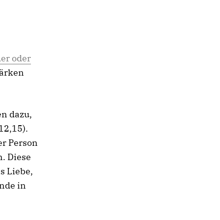
er oder
tärken
en dazu,
12,15).
er Person
n. Diese
s Liebe,
nde in