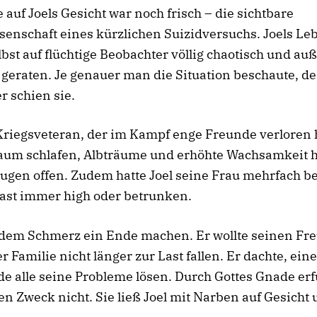
 auf Joels Gesicht war noch frisch – die sichtbare
senschaft eines kürzlichen Suizidversuchs. Joels Le
lbst auf flüchtige Beobachter völlig chaotisch und au
 geraten. Je genauer man die Situation beschaute, de
 schien sie.
Kriegsveteran, der im Kampf enge Freunde verloren h
aum schlafen, Albträume und erhöhte Wachsamkeit h
ugen offen. Zudem hatte Joel seine Frau mehrfach b
fast immer high oder betrunken.
e dem Schmerz ein Ende machen. Er wollte seinen F
r Familie nicht länger zur Last fallen. Er dachte, ein
e alle seine Probleme lösen. Durch Gottes Gnade erfü
en Zweck nicht. Sie ließ Joel mit Narben auf Gesicht