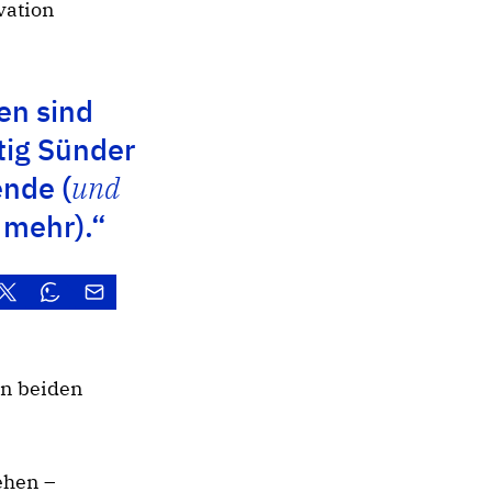
vation
n sind
tig Sünder
nde (
und
 mehr).“
en beiden
ehen –