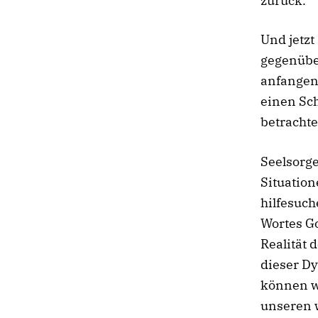
zurück.
Und jetzt
gegenüber
anfangen?
einen Sch
betrachte
Seelsorg
Situation
hilfesuch
Wortes Go
Realität 
dieser Dy
können w
unseren w