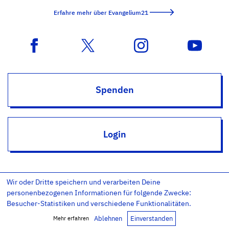
Erfahre mehr über Evangelium21
Spenden
Login
Wir oder Dritte speichern und verarbeiten Deine
personenbezogenen Informationen für folgende Zwecke:
Besucher-Statistiken und verschiedene Funktionalitäten.
Impressum
Datenschutz
Datenschutz-Einstellungen
Ablehnen
Einverstanden
AGB
Kontakt
RSS
Newsletter
Mehr erfahren