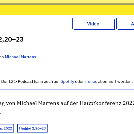
Video
A
2,20–23
on
Michael Martens
Der
E21-Podcast
kann auch auf
Spotify
oder
iTunes
abonniert werden.
ag von Michael Martens auf der Hauptkonferenz 202
.
nz 2022
Haggai 2,20–23