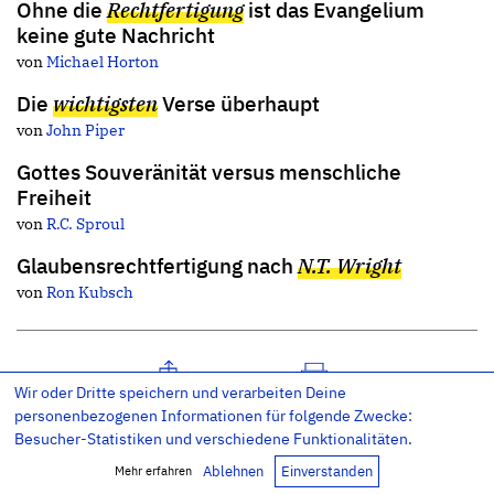
Ohne die
Rechtfertigung
ist das Evangelium
keine gute Nachricht
von
Michael Horton
Die
wichtigsten
Verse überhaupt
von
John Piper
Gottes Souveränität versus menschliche
Freiheit
von
R.C. Sproul
Glaubensrechtfertigung nach
N.T. Wright
von
Ron Kubsch
Wir oder Dritte speichern und verarbeiten Deine
Artikel teilen
Artikel drucken
personenbezogenen Informationen für folgende Zwecke:
Besucher-Statistiken und verschiedene Funktionalitäten.
Ablehnen
Einverstanden
Mehr erfahren