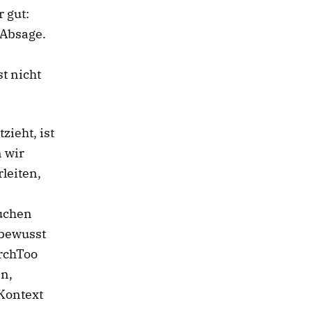
 gut:
 Absage.
t nicht
zieht, ist
 wir
leiten,
suchen
nbewusst
urchToo
en,
 Kontext