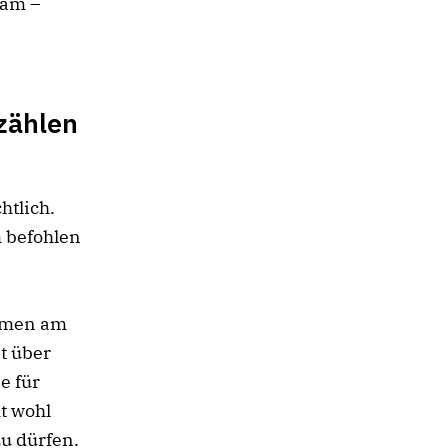
sam –
rzählen
htlich.
m befohlen
Samen am
t über
e für
t wohl
zu dürfen.