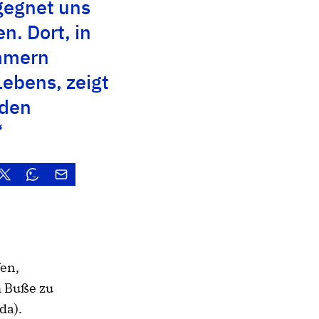
gegnet uns
n. Dort, in
mmern
Lebens, zeigt
 den
“
fen,
h Buße zu
da).