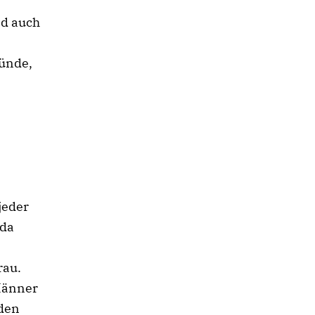
nd auch
Sünde,
jeder
uda
rau.
 Männer
 den