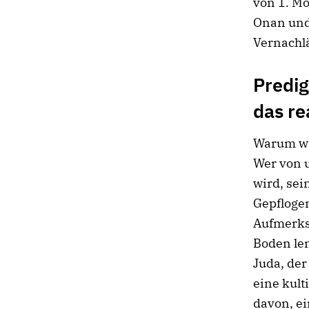
von 1. M
Onan und
Vernachlä
Predig
das re
Warum wir
Wer von u
wird, sei
Gepfloge
Aufmerks
Boden le
Juda, der
eine kult
davon, ei