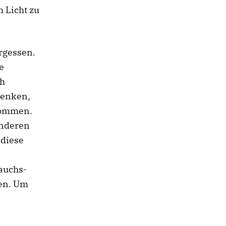
 Licht zu
ergessen.
e
ch
denken,
ommen.
anderen
 diese
rauchs-
den. Um