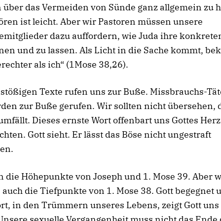
n über das Vermeiden von Sünde ganz allgemein zu h
ören ist leicht. Aber wir Pastoren müssen unsere
mitglieder dazu auffordern, wie Juda ihre konkret
en und zu lassen. Als Licht in die Sache kommt, bek
gerechter als ich“ (1Mose 38,26).
stößigen Texte rufen uns zur Buße. Missbrauchs-Tät
en zur Buße gerufen. Wir sollten nicht übersehen, 
umfällt. Dieses ernste Wort offenbart uns Gottes Herz
hten. Gott sieht. Er lässt das Böse nicht ungestraft
en.
n die Höhepunkte von Joseph und 1. Mose 39. Aber w
auch die Tiefpunkte von 1. Mose 38. Gott begegnet 
rt, in den Trümmern unseres Lebens, zeigt Gott uns
Unsere sexuelle Vergangenheit muss nicht das Ende 