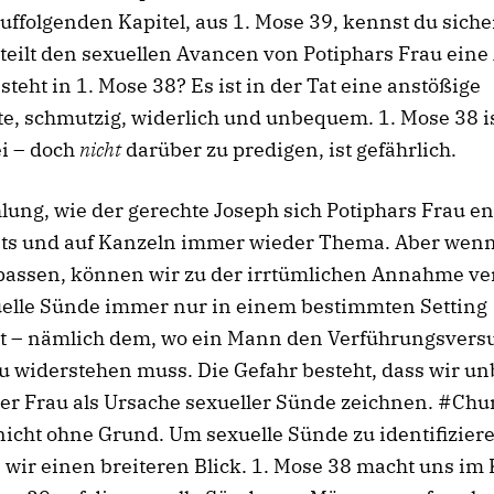
ffolgenden Kapitel, aus 1. Mose 39, kennst du sicher
teilt den sexuellen Avancen von Potiphars Frau eine
steht in 1. Mose 38? Es ist in der Tat eine anstößige
e, schmutzig, widerlich und unbequem. 1. Mose 38 is
i – doch
nicht
darüber zu predigen, ist gefährlich.
lung, wie der gerechte Joseph sich Potiphars Frau ent
sts und auf Kanzeln immer wieder Thema. Aber wenn
passen, können wir zu der irrtümlichen Annahme ver
uelle Sünde immer nur in einem bestimmten Setting
det – nämlich dem, wo ein Mann den Verführungsver
u widerstehen muss. Die Gefahr besteht, dass wir u
der Frau als Ursache sexueller Sünde zeichnen. #Ch
 nicht ohne Grund. Um sexuelle Sünde zu identifizier
wir einen breiteren Blick. 1. Mose 38 macht uns im