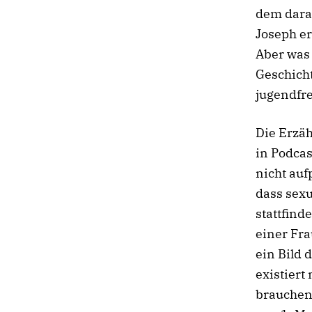
dem darau
Joseph er
Aber was 
Geschicht
jugendfre
Die Erzäh
in Podca
nicht auf
dass sex
stattfin
einer Fra
ein Bild 
existiert
brauchen 