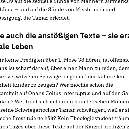
ose 39 auf die sexuelle Sünde von Männern aufmerk
 Juda – und auf die Sünde von Missbrauch und
ssigung, die Tamar erleidet.
e auch die anstößigen Texte – sie e
ale Leben
 keine Predigten über 1. Mose 38 hören, ist offensic
ns ist scharf darauf, über einen Mann zu reden, de
ner verwitweten Schwägerin gemäß der kulturellen
nheit Kinder zu zeugen? Wer möchte schon die
amkeit auf Onans Coitus interruptus und auf den 
nken? Wer freut sich auf einen homiletischen Momen
 seine Schwiegertochter Tamar schwängert, weil er si
ische Prostituierte hält? Kein Theologiestudent träum
nes Tages über diese Texte auf der Kanzel predigen 