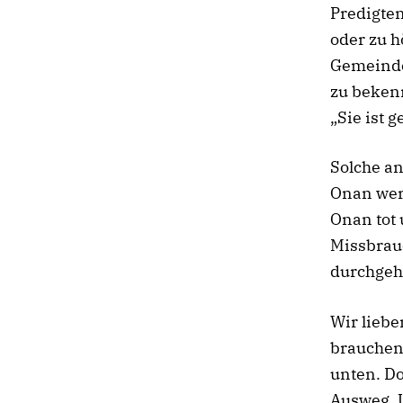
Predigte
oder zu h
Gemeinde
zu bekenn
„Sie ist 
Solche an
Onan werd
Onan tot 
Missbrauc
durchgeh
Wir liebe
brauchen 
unten. Do
Ausweg. 