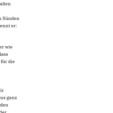
alten
en Sünden
ennt er:
er wie
dass
 für die
ir
uns ganz
 den
der