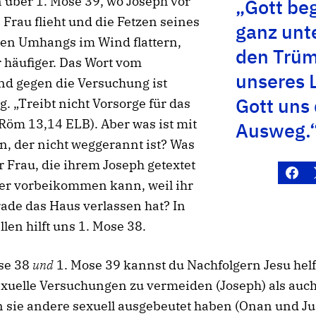
 über 1. Mose 39, wo Joseph vor
„Gott be
 Frau flieht und die Fetzen seines
ganz unte
nen Umhangs im Wind flattern,
den Trü
 häufiger. Das Wort vom
unseres 
nd gegen die Versuchung ist
Gott uns
. „Treibt nicht Vorsorge für das
(Röm 13,14 ELB). Aber was ist mit
Ausweg.
, der nicht weggerannt ist? Was
er Frau, die ihrem Joseph getextet
 er vorbeikommen kann, weil ihr
ade das Haus verlassen hat? In
llen hilft uns 1. Mose 38.
ose 38
und
1. Mose 39 kannst du Nachfolgern Jesu hel
exuelle Versuchungen zu vermeiden (Joseph) als auc
 sie andere sexuell ausgebeutet haben (Onan und Ju