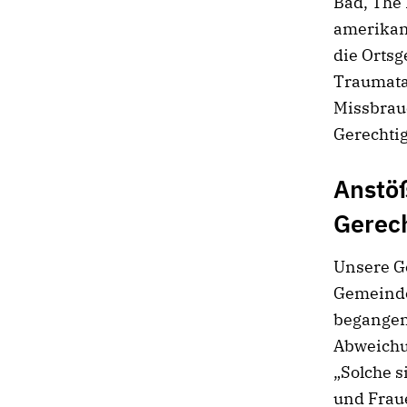
Bad, The
amerikani
die Ortsg
Traumata 
Missbrau
Gerechtig
Anstöß
Gerech
Unsere G
Gemeinde
begangen 
Abweichu
„Solche s
und Fraue