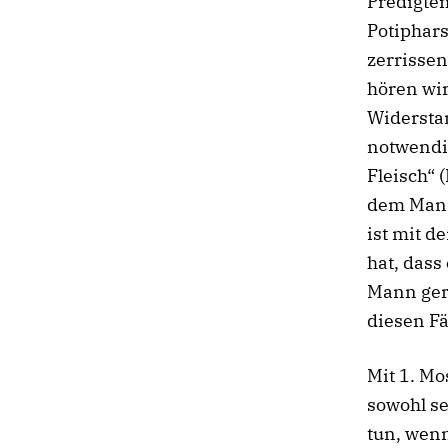
Predigten
Potiphars
zerrisse
hören wir
Widersta
notwendig
Fleisch“ 
dem Mann
ist mit d
hat, dass
Mann ger
diesen Fä
Mit 1. M
sowohl s
tun, wenn