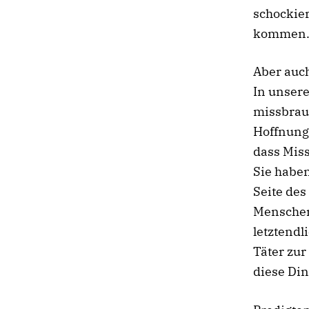
schockier
kommen
Aber auch
In unser
missbrau
Hoffnung
dass Miss
Sie habe
Seite des
Menschen 
letztendl
Täter zur
diese Din