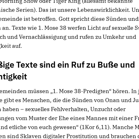
 Morning Show oder Tiger King (allesamt bekannte
sche Serien). Das ist unsere Lebenswirklichkeit. U
emeinde ist betroffen. Gott spricht diese Sünden und
an. Texte wie 1. Mose 38 werfen Licht auf sexuelle 
ch und Vernachlässigung und rufen zu Umkehr und
keit auf.
ige Texte sind ein Ruf zu Buße und
tigkeit
emeinden müssen „1. Mose 38-Predigten“ hören. In 
 gibt es Menschen, die die Sünden von Onan und J
haben – sexuelles Fehlverhalten, Unzucht oder
ngen vom Muster der Ehe eines Mannes mit einer F
ind etliche von euch gewesen“ (1Kor 6,11). Manche
n sind Sklaven digitaler Prostitution und brauchen