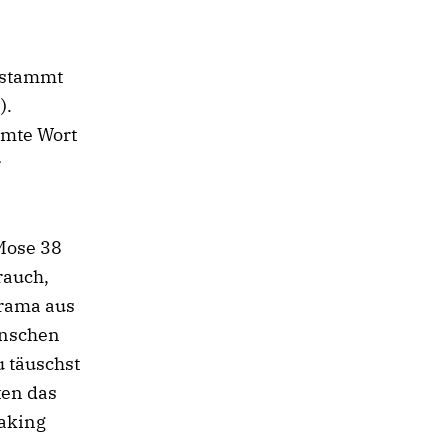
t stammt
).
amte Wort
r
Mose 38
rauch,
Drama aus
Menschen
u täuschst
ten das
aking