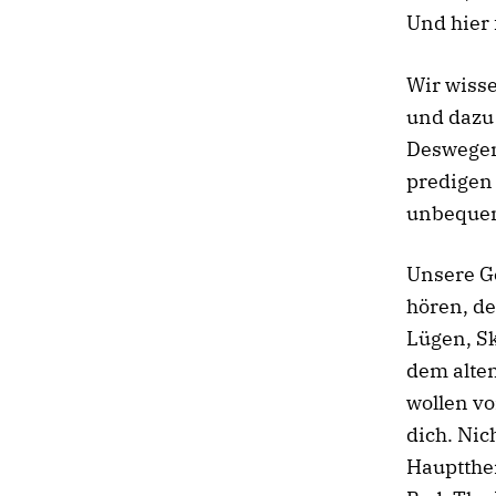
Und hier 
Wir wisse
und dazu 
Deswegen
predigen 
unbequem
Unsere G
hören, de
Lügen, S
dem alten
wollen vo
dich. Nic
Hauptthe