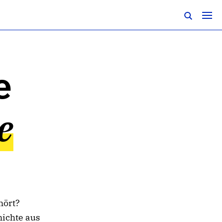
e
e
hört?
hichte aus