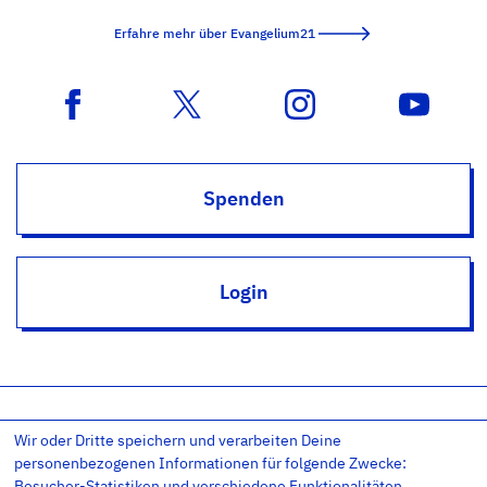
Erfahre mehr über Evangelium21
Spenden
Login
Wir oder Dritte speichern und verarbeiten Deine
Impressum
Datenschutz
Datenschutz-Einstellungen
personenbezogenen Informationen für folgende Zwecke:
AGB
Kontakt
RSS
Newsletter
Besucher-Statistiken und verschiedene Funktionalitäten.