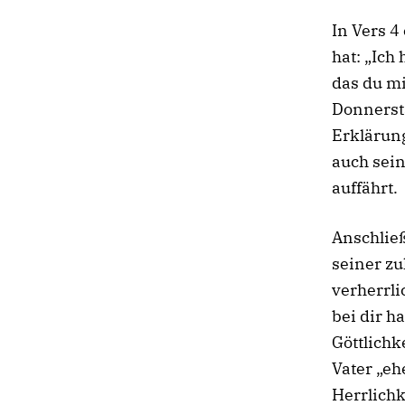
In Vers 4
hat: „Ich
das du mi
Donnersta
Erklärung
auch sei
auffährt.
Anschließ
seiner zu
verherrlic
bei dir h
Göttlichk
Vater „eh
Herrlichk