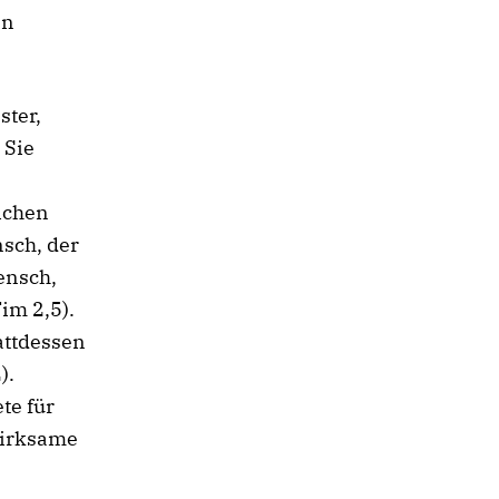
en
ster,
 Sie
ichen
nsch, der
ensch,
im 2,5).
attdessen
).
te für
 wirksame