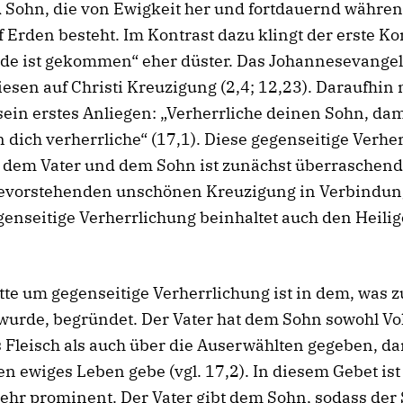
 Sohn, die von Ewigkeit her und fortdauernd währen
 Erden besteht. Im Kontrast dazu klingt der erste 
nde ist gekommen“ eher düster. Das Johannesevange
iesen auf Christi Kreuzigung (2,4; 12,23). Daraufhin
sein erstes Anliegen: „Verherrliche deinen Sohn, da
 dich verherrliche“ (17,1). Diese gegenseitige Verhe
dem Vater und dem Sohn ist zunächst überraschend,
bevorstehenden unschönen Kreuzigung in Verbindung
genseitige Verherrlichung beinhaltet auch den Heilig
itte um gegenseitige Verherrlichung ist in dem, was 
wurde, begründet. Der Vater hat dem Sohn sowohl Vo
s Fleisch als auch über die Auserwählten gegeben, da
n ewiges Leben gebe (vgl. 17,2). In diesem Gebet ist
ehr prominent. Der Vater gibt dem Sohn, sodass der