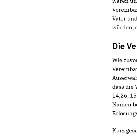
waren un
Vereinba
Vater un
würden, d
Die Ve
Wie zuvor
Vereinba
Auserwäh
dass die 
14,26; 15
Namen be
Erlösungs
Kurz ges