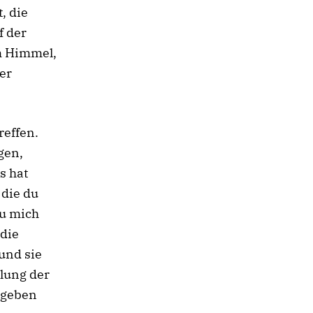
, die
f der
im Himmel,
der
reffen.
gen,
s hat
 die du
du mich
[die
 und sie
hlung der
egeben