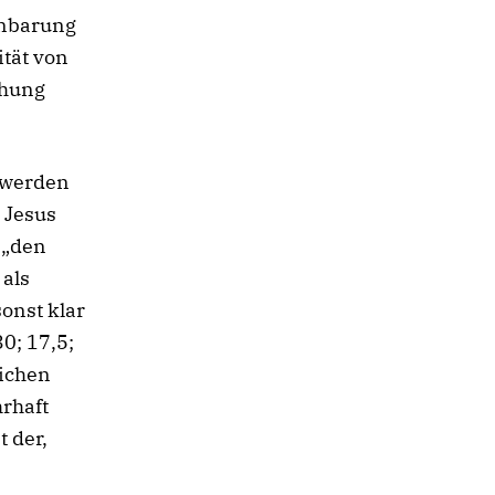
inbarung
ität von
ehung
n werden
, Jesus
 „den
 als
onst klar
30; 17,5;
lichen
rhaft
t der,