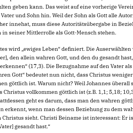
lten geben kann. Das weist auf eine vorherige Vere
Vater und Sohn hin. Weil der Sohn als Gott alle Autor
her innehat, muss diese Autoritätsübergabe in Bezi
in seiner Mittlerrolle als Gott-Mensch stehen.
tes wird „ewiges Leben“ definiert. Die Auserwählte
ter], den allein wahren Gott, und den du gesandt hast
 erkennen“ (17,3). Die Bezugnahme auf den Vater als
hren Gott“ bedeutet nun nicht, dass Christus weniger
n göttlich ist. Warum nicht? Weil Johannes überall s
s Christus vollkommen göttlich ist (z.B. 1,1; 5,18; 10,
tattdessen geht es darum, dass man den wahren gött
nn erkennt, wenn man dessen Beziehung zu dem wah
 Christus sieht. Christi Beiname ist interessant: Er is
Vater] gesandt hast.“