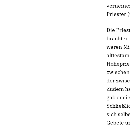
verneine
Priester 
Die Pries
brachten 
waren Mit
alttestam
Hohepries
zwischen
der zwisc
Zudem hat
gab er si
Schließli
sich selb
Gebete un