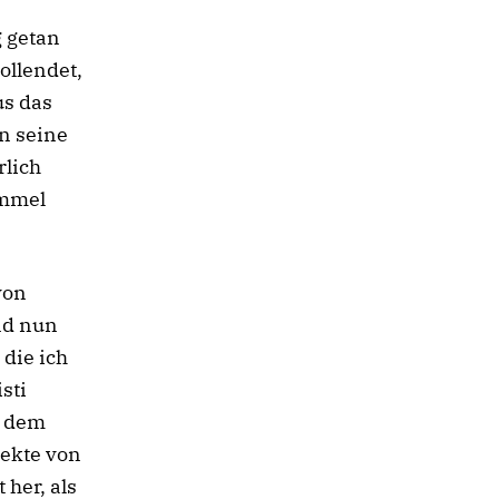
g getan
ollendet,
us das
in seine
rlich
immel
von
nd nun
 die ich
sti
t dem
pekte von
 her, als