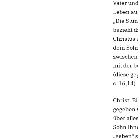
Vater und
Leben auf
„Die Stu
bezieht d
Christus 
dein Sohn
zwischen 
mit der 
(diese ge
s. 16,14).
Christi B
gegeben 
über alle
Sohn ihne
„geben“ s