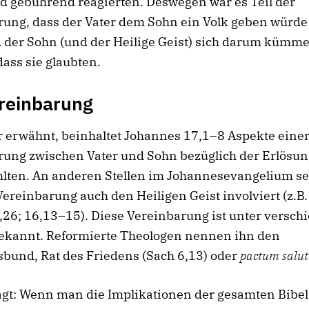
d gebührend reagierten. Deswegen war es Teil der
rung, dass der Vater dem Sohn ein Volk geben würde
d der Sohn (und der Heilige Geist) sich darum kümm
ass sie glaubten.
reinbarung
 erwähnt, beinhaltet Johannes 17,1–8 Aspekte eine
rung zwischen Vater und Sohn bezüglich der Erlösun
lten. An anderen Stellen im Johannesevangelium se
Vereinbarung auch den Heiligen Geist involviert (z.B.
,26; 16,13–15). Diese Vereinbarung ist unter versc
kannt. Reformierte Theologen nennen ihn den
bund, Rat des Friedens (Sach 6,13) oder
pactum salut
agt: Wenn man die Implikationen der gesamten Bibel