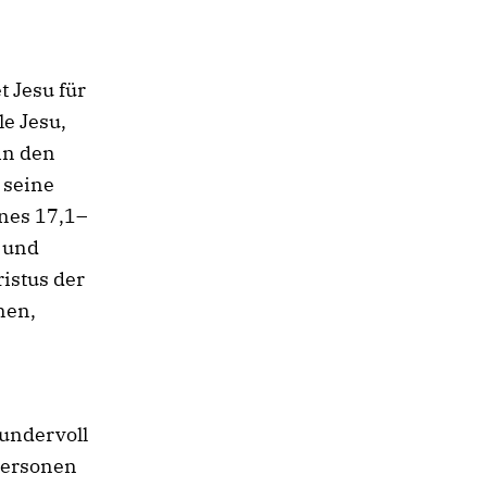
 Jesu für
le Jesu,
in den
 seine
nes 17,1–
 und
ristus der
nen,
wundervoll
Personen