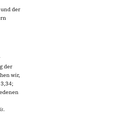
 und der
ern
r
g der
hen wir,
 3,34;
hiedenen
is
.