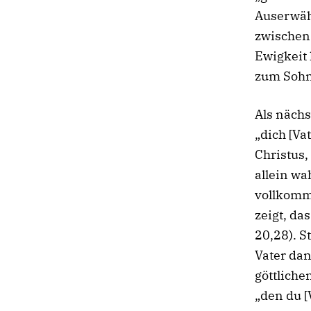
Auserwäh
zwischen 
Ewigkeit 
zum Sohn 
Als nächs
„dich [Va
Christus,
allein wa
vollkomme
zeigt, das
20,28). S
Vater da
göttlichen
„den du [