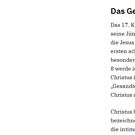
Das Ge
Das 17. K
seine Jün
die Jesus
ersten ac
besonder
8 werde 
Christus 
„Gesandte
Christus 
Christus 
bezeichne
die inti