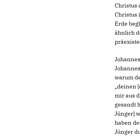
Christus 
Christus 
Erde begl
ähnlich d
präexiste
Johannes 
Johannes
warum der
„deinen 
mir aus d
gesandt h
Jünger] w
haben dei
Jünger d