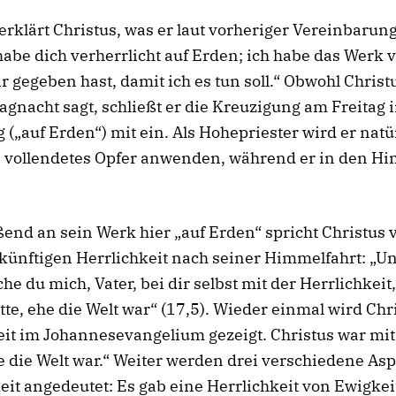
 erklärt Christus, was er laut vorheriger Vereinbarun
 habe dich verherrlicht auf Erden; ich habe das Werk v
r gegeben hast, damit ich es tun soll.“ Obwohl Christ
gnacht sagt, schließt er die Kreuzigung am Freitag 
 („auf Erden“) mit ein. Als Hohepriester wird er natü
n vollendetes Opfer anwenden, während er in den H
end an sein Werk hier „auf Erden“ spricht Christus 
künftigen Herrlichkeit nach seiner Himmelfahrt: „U
he du mich, Vater, bei dir selbst mit der Herrlichkeit,
atte, ehe die Welt war“ (17,5). Wieder einmal wird Chri
eit im Johannesevangelium gezeigt. Christus war mi
e die Welt war.“ Weiter werden drei verschiedene As
eit angedeutet: Es gab eine Herrlichkeit von Ewigkeit