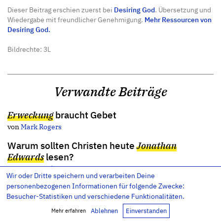
Dieser Beitrag erschien zuerst bei
Desiring God
. Übersetzung und
Wiedergabe mit freundlicher Genehmigung.
Mehr Ressourcen von
Desiring God.
Bildrechte: 3L
Verwandte Beiträge
Erweckung
braucht Gebet
von
Mark Rogers
Warum sollten Christen heute
Jonathan
Edwards
lesen?
von
Jeremy Kimble
Wir oder Dritte speichern und verarbeiten Deine
personenbezogenen Informationen für folgende Zwecke:
Mit ganzem
Herzen
und
Verstand
Besucher-Statistiken und verschiedene Funktionalitäten.
von
John Piper
Ablehnen
Einverstanden
Mehr erfahren
Der Heilige Geist in
Jonathan Edwards
Lehre