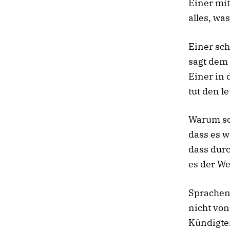
Einer mi
alles, was
Einer sch
sagt dem 
Einer in
tut den l
Warum so
dass es wa
dass durc
es der We
Sprachen
nicht von
Kündigte