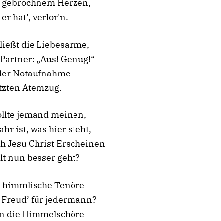
t gebrochnem Herzen,
 er hat’, verlor'n.
ließt die Liebesarme,
Partner: „Aus! Genug!“
 der Notaufnahme
etzten Atemzug.
llte jemand meinen,
hr ist, was hier steht,
h Jesu Christ Erscheinen
lt nun besser geht?
 himmlische Tenöre
 Freud’ für jedermann?
n die Himmelschöre