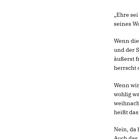
„Ehre sei
seines Wo
Wenn die 
und der S
äußerst f
herrscht 
Wenn wir
wohlig w
weihnach
heißt das
Nein, da 
Auch das