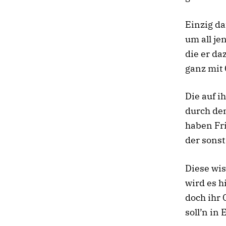
Einzig da
um all jen
die er da
ganz mit 
Die auf i
durch den
haben Fr
der sonst 
Diese wis
wird es h
doch ihr 
soll’n in