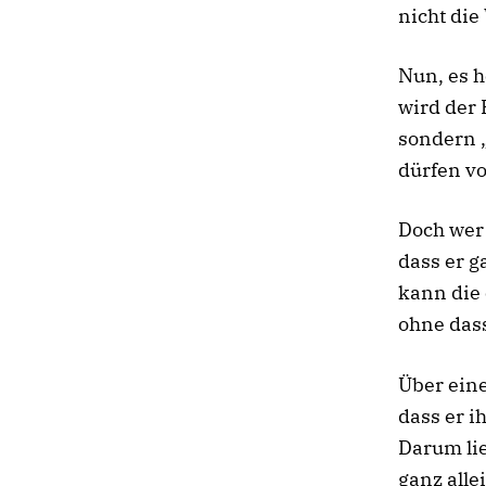
nicht die
Nun, es h
wird der 
sondern „
dürfen vo
Doch wer
dass er g
kann die 
ohne dass
Über ein
dass er i
Darum lie
ganz alle