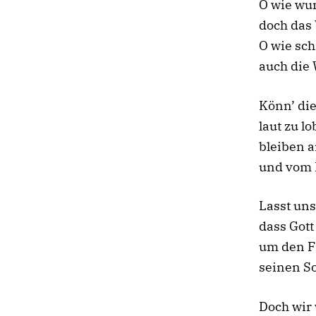
O wie wu
doch das 
O wie sch
auch die 
Könn’ di
laut zu lo
bleiben 
und vom 
Lasst uns
dass Gott
um den F
seinen So
Doch wir 