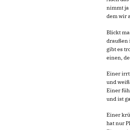
nimmt ja
dem wir a
Blickt ma
draußen i
gibt es t
einen, de
Einer irr
und weiß 
Einer füh
und ist g
Einer kr
hat nur P