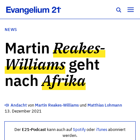
NEWS
Martin
Reakes-
Williams
geht
nach
Afrika
Andacht
von
Martin Reakes-Williams
und
Matthias Lohmann
13. Dezember 2021
Der
E21-Podcast
kann auch auf
Spotify
oder
iTunes
abonniert
werden.