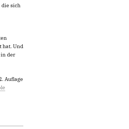
die sich
ten
t hat. Und
 in der
2. Auflage
le