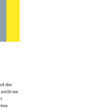
nd die
 nicht im
t
etwa