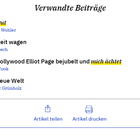
Verwandte Beiträge
ut
 Wohler
heit wagen
bsch
llywood Elliot Page bejubelt und
mich ächtet
Cook
eue Welt
P. Grünholz
Artikel teilen
Artikel drucken