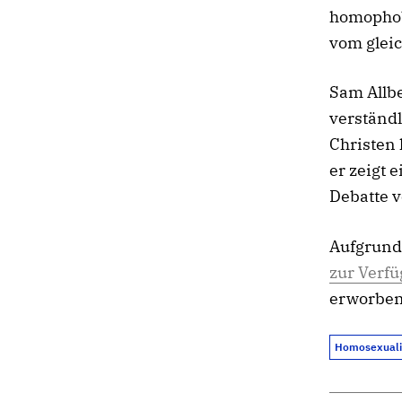
homophob?
vom glei
Sam Allbe
verständ
Christen 
er zeigt 
Debatte 
Aufgrund 
zur Verf
erworben
Homosexuali