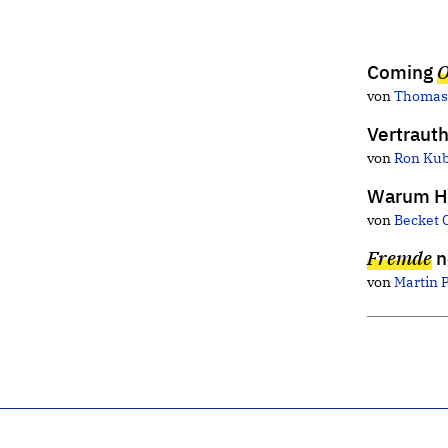
Coming
O
von
Thomas
Vertraut
von
Ron Ku
Warum Ho
von
Becket 
Fremde
n
von
Martin 