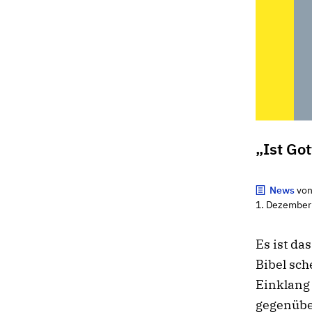
„Ist Go
News
vo
1. Dezember
Es ist da
Bibel sc
Einklang 
gegenüber