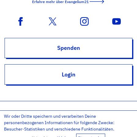
Erfahre mehr über Evangelium21
Spenden
Login
Wir oder Dritte speichern und verarbeiten Deine
Impressum
Datenschutz
Datenschutz-Einstellungen
personenbezogenen Informationen für folgende Zwecke:
AGB
Kontakt
RSS
Newsletter
Besucher-Statistiken und verschiedene Funktionalitäten.
Copyright © 2011-26 – Evangelium21 – All rights reserved.