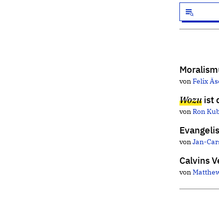
Moralism
von
Felix Ä
Wozu
ist 
von
Ron Ku
Evangeli
von
Jan-Car
Calvins 
von
Matthew