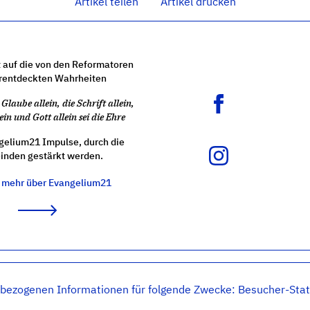
Artikel teilen
Artikel drucken
 auf die von den Reformatoren
rentdeckten Wahrheiten
Glaube allein, die Schrift allein,
ein und Gott allein sei die Ehre
gelium21 Impulse, durch die
nden gestärkt werden.
e mehr über Evangelium21
Datenschutz
Datenschutz-Einstellungen
AGB
Kontakt
RS
nbezogenen Informationen für folgende Zwecke: Besucher-Stat