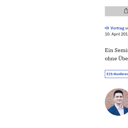
Vortrag
v
10. April 20
Ein Semin
ohne Übe
E21-Konfere