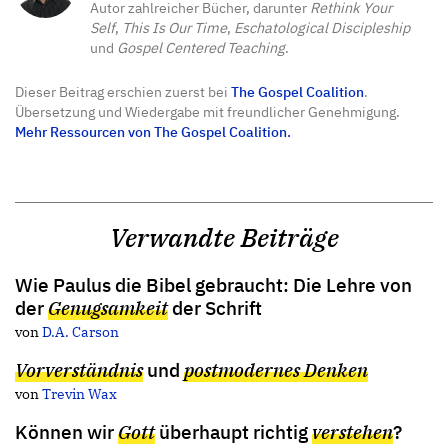
Autor zahlreicher Bücher, darunter
Rethink Your
Self
,
This Is Our Time
,
Eschatological Discipleship
und
Gospel Centered Teaching
.
Dieser Beitrag erschien zuerst bei
The Gospel Coalition
.
Übersetzung und Wiedergabe mit freundlicher Genehmigung.
Mehr Ressourcen von The Gospel Coalition.
Verwandte Beiträge
Wie Paulus die Bibel gebraucht: Die Lehre von
der
Genugsamkeit
der Schrift
von
D.A. Carson
Vorverständnis
und
postmodernes Denken
von
Trevin Wax
Können wir
Gott
überhaupt richtig
verstehen
?