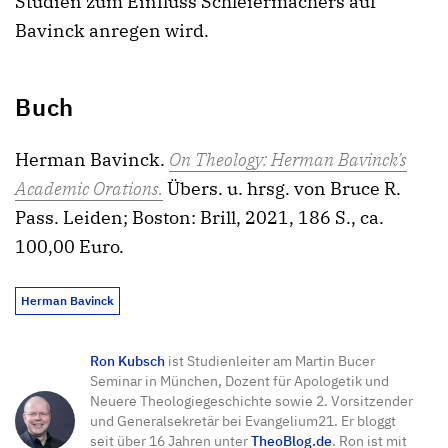
Studien zum Einfluss Schleiermachers auf
Bavinck anregen wird.
Buch
Herman Bavinck.
On Theology: Herman Bavinck’s
Academic Orations.
Übers. u. hrsg. von Bruce R.
Pass. Leiden; Boston: Brill, 2021, 186 S., ca.
100,00 Euro.
Herman Bavinck
Ron Kubsch
ist Studienleiter am Martin Bucer
Seminar in München, Dozent für Apologetik und
Neuere Theologiegeschichte sowie 2. Vorsitzender
und Generalsekretär bei Evangelium21. Er bloggt
seit über 16 Jahren unter
TheoBlog.de
. Ron ist mit