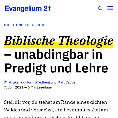
BIBEL UND THEOLOGIE
Biblische Theologie
– unabdingbar in
Predigt und Lehre
Artikel
von
Josh Wredberg
und
Matt Capps
7. Juni 2021 — 6 Min Lesedauer
Stell dir vor, du stehst am Rande eines dichten
Waldes und versuchst, ein bestimmtes Ziel am
anderen Ende zu erreichen. Es gibt nur ein