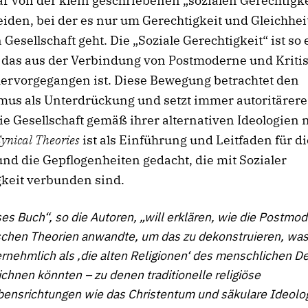
lar von der klein geschriebenen „sozialen Gerechtigke
iden, bei der es nur um Gerechtigkeit und Gleichheit
Gesellschaft geht. Die „Soziale Gerechtigkeit“ ist so
, das aus der Verbindung von Postmoderne und Kriti
hervorgegangen ist. Diese Bewegung betrachtet den
mus als Unterdrückung und setzt immer autoritärere 
ie Gesellschaft gemäß ihrer alternativen Ideologien 
ynical Theories
ist als Einführung und Leitfaden für di
nd die Gepflogenheiten gedacht, die mit Sozialer
gkeit verbunden sind.
es Buch“, so die Autoren, „will erklären, wie die Postmod
schen Theorien anwandte, um das zu dekonstruieren, was
rnehmlich als ‚die alten Religionen‘ des menschlichen 
chnen könnten – zu denen traditionelle religiöse
bensrichtungen wie das Christentum und säkulare Ideolo