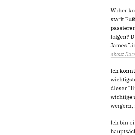
Woher ko
stark Fuß
passiere
folgen? 
James Li
about Race
Ich könnt
wichtigst
dieser Hi
wichtige 
weigern, 
Ich bin e
hauptsäc