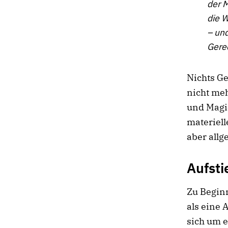
der 
die W
– und
Gerec
Nichts Ge
nicht meh
und Magie
materiell
aber allg
Aufst
Zu Begin
als eine 
sich um e