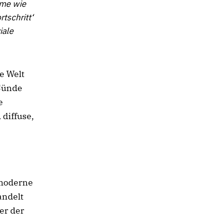
eme wie
tschritt‘
iale
e Welt
 Sünde
e
 diffuse,
tmoderne
andelt
er der