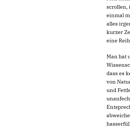
scrollen,
einmal m
alles irg
kurzer Ze
eine Reih
Man hat u
Wissensc
dass es k
von Natur
und Fettl
unanfech
Entsprec
abweichen
hasserfül