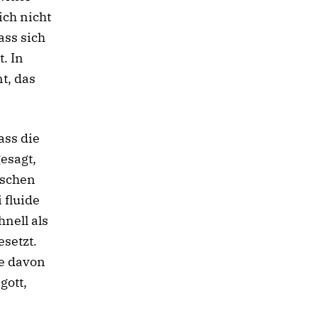
ich nicht
ss sich
. In
t, das
ass die
esagt,
nschen
 fluide
hnell als
setzt.
e davon
gott,