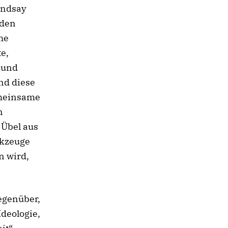
indsay
 den
he
e,
 und
und diese
emeinsame
n
 Übel aus
erkzeuge
n wird,
egenüber,
Ideologie,