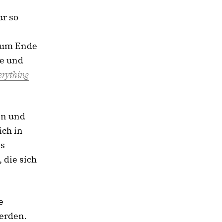
ur so
 zum Ende
se und
erything
en und
ich in
ls
 die sich
e
erden.