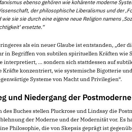
Marxismus ebenso gehören wie kohärente moderne Syst
issenschaft, der philosophische Liberalismus und der ‚For
 wie sie sie durch eine eigene neue Religion namens ‚Soz
htigkeit‘ ersetzte.“
ringeres als ein neuer Glaube ist entstanden, „der di
r in Begriffen von subtilen spirituellen Kräften wie
 interpretiert, ... sondern sich stattdessen auf subtil
e Kräfte konzentriert, wie systemische Bigotterie und
egenwärtige Systeme von Macht und Privilegien“.
ieg und Niedergang der Postmoderne
n des Buches stellen Pluckrose und Lindsay die Pos
Ablehnung der Moderne und der Modernität vor. Es h
ine Philosophie, die von Skepsis geprägt ist gegenüb