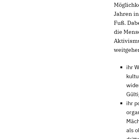
Möglichke
Jahren in
Fuß. Dabe
die Mens
Aktivismu
weitgehen
ihr 
kultu
wide
Gülti
ihr p
organ
Mäch
als o