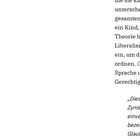
die sie k
untersche
gesamten 
ein Kind
Theorie 
Liberalis
ein, um d
ordnen.
C
Sprache u
Gerechti
„Dies
Zyni
einve
bezei
Glau