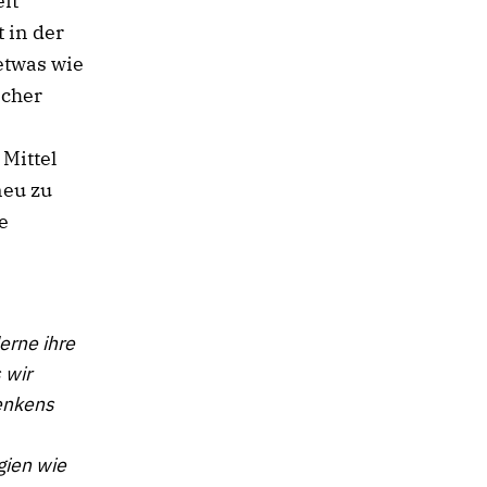
it“
 in der
 etwas wie
scher
Mittel
neu zu
e
erne ihre
 wir
Denkens
gien wie