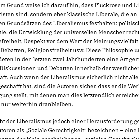
m Grund weise ich darauf hin, dass Pluckrose und L
isten sind, sondern eher klassische Liberale, die an
en Grundsätzen des Liberalismus festhalten: politisc
ie, die Entwicklung der universellen Menschenrecht
reiheit, Respekt vor dem Wert der Meinungsvielfalt
 Debatten, Religionsfreiheit usw. Diese Philosophie 
deten in den letzten zwei Jahrhunderten eine Art g
 Diskussionen und Debatten innerhalb der westliche
aft. Auch wenn der Liberalismus sicherlich nicht alle
geschafft hat, sind die Autoren sicher, dass er die W
gung stellt, mit denen man dies letztendlich erreiche
 nur weiterhin dranbleiben.
ht der Liberalismus jedoch einer Herausforderung g
utoren als „Soziale Gerechtigkeit“ bezeichnen – eine 