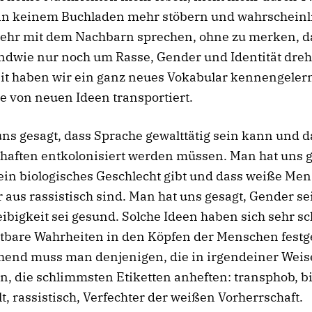
 in keinem Buchladen mehr stöbern und wahrscheinl
ehr mit dem Nachbarn sprechen, ohne zu merken, da
endwie nur noch um Rasse, Gender und Identität dreht
it haben wir ein ganz neues Vokabular kennengelern
e von neuen Ideen transportiert.
ns gesagt, dass Sprache gewalttätig sein kann und d
haften entkolonisiert werden müssen. Man hat uns g
ein biologisches Geschlecht gibt und dass weiße Me
 aus rassistisch sind. Man hat uns gesagt, Gender sei
eibigkeit sei gesund. Solche Ideen haben sich sehr sc
tbare Wahrheiten in den Köpfen der Menschen festge
hend muss man denjenigen, die in irgendeiner Weis
, die schlimmsten Etiketten anheften: transphob, bi
lt, rassistisch, Verfechter der weißen Vorherrschaft.