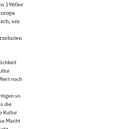
den 1960er
Europa
isch, um
hrzehnten
ichkeit
ultur
 Wert noch
htigen so
ss die
e Kultur
ese Macht