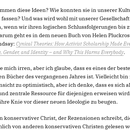
mmen diese Ideen? Wie konnten sie in unserer Kult
 fassen? Und was wird wohl mit unserer Gesellschaft
n, wenn wir ihren logischen Schlussfolgerungen bis
Darum geht es in dem neuen Buch von Helen Pluckro
ndsay:
Cynical Theories: How Activist Scholarship Made Ev
, Gender, and Identity – and Why This Harms Everybody
.
e mich irren, aber ich glaube, dass es eines der best
en Bücher des vergangenen Jahres ist. Vielleicht bin 
nsicht zu optimistisch, aber ich denke, dass es sich a
und zentrale Ressource für diejenigen erweisen wird,
ihre Knie vor dieser neuen Ideologie zu beugen.
in konservativer Christ, der Rezensionen schreibt, di
hlich von anderen konservativen Christen gelesen w