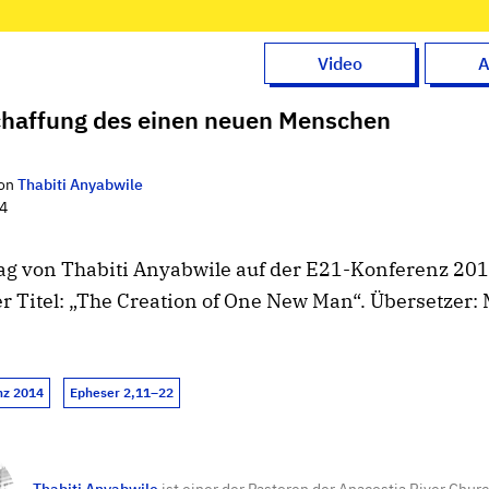
Video
A
chaffung des einen neuen Menschen
on
Thabiti Anyabwile
14
ag von Thabiti Anyabwile auf der E21-Konferenz 201
r Titel: „The Creation of One New Man“. Übersetzer: 
nz 2014
Epheser 2,11–22
Thabiti Anyabwile
ist einer der Pastoren der Anacostia River Chur