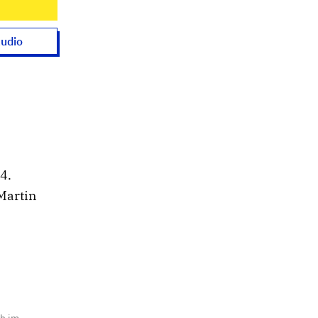
udio
4.
Martin
ch im