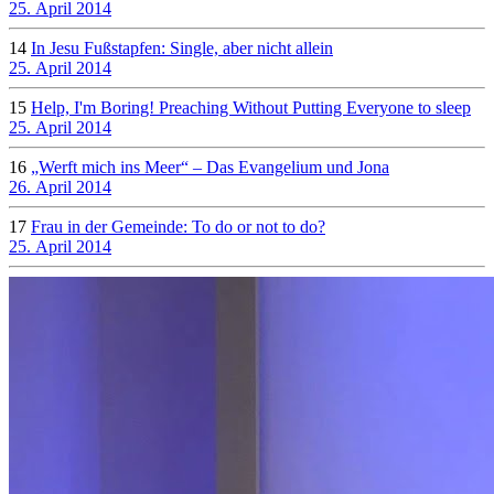
25. April 2014
14
In Jesu Fußstapfen: Single, aber nicht allein
25. April 2014
15
Help, I'm Boring! Preaching Without Putting Everyone to sleep
25. April 2014
16
„Werft mich ins Meer“ – Das Evangelium und Jona
26. April 2014
17
Frau in der Gemeinde: To do or not to do?
25. April 2014