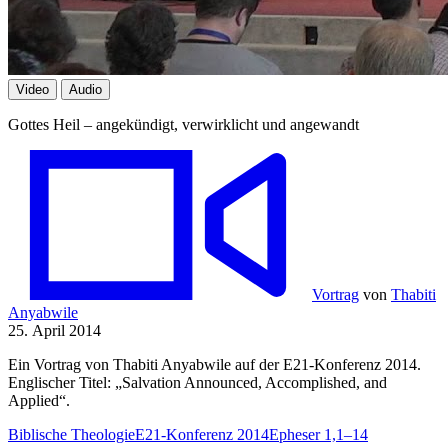
Video
Audio
Gottes Heil – angekündigt, verwirklicht und angewandt
Vortrag
von
Thabiti
Anyabwile
25. April 2014
Ein Vortrag von Thabiti Anyabwile auf der E21-Konferenz 2014.
Englischer Titel: „Salvation Announced, Accomplished, and
Applied“.
Biblische Theologie
E21-Konferenz 2014
Epheser 1,1–14