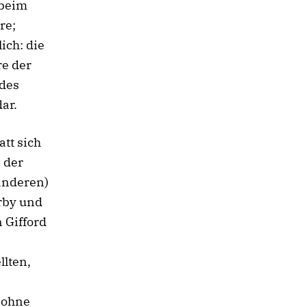
 beim
re;
ich: die
re der
 des
ar.
att sich
 der
anderen)
rby und
n Gifford
llten,
 ohne