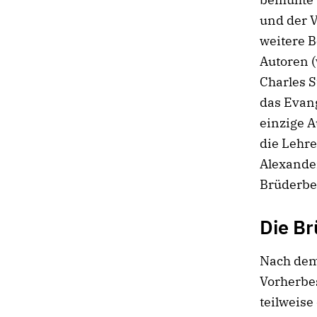
und der 
weitere B
Autoren (
Charles S
das Evan
einzige A
die Lehr
Alexande
Brüderbe
Die Br
Nach dem
Vorherbes
teilweise