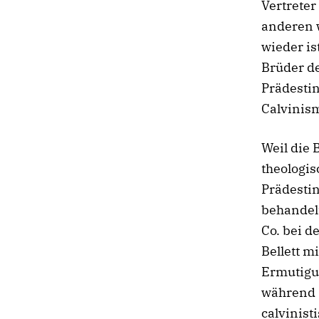
Vertreter
anderen w
wieder is
Brüder de
Prädestin
Calvinism
Weil die 
theologi
Prädestin
behandel
Co. bei d
Bellett 
Ermutigun
während 
calvinis