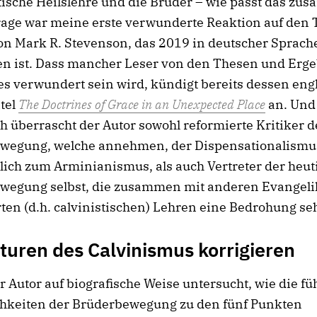
tische Heilslehre und die Brüder – wie passt das z
rage war meine erste verwunderte Reaktion auf den T
on Mark R. Stevenson, das 2019 in deutscher Sprach
en ist. Dass mancher Leser von den Thesen und Erg
s verwundert sein wird, kündigt bereits dessen eng
itel
The Doctrines of Grace in an Unexpected Place
an. Und
ch überrascht der Autor sowohl reformierte Kritiker d
wegung, welche annehmen, der Dispensationalismu
ich zum Arminianismus, als auch Vertreter der heut
wegung selbst, die zusammen mit anderen Evangeli
ten (d.h. calvinistischen) Lehren eine Bedrohung se
turen des Calvinismus korrigieren
 Autor auf biografische Weise untersucht, wie die f
chkeiten der Brüderbewegung zu den fünf Punkten