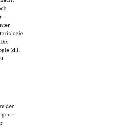
och
r-
nter
teriologie
 Die
ie (d.i.
st
re der
lgen –
er