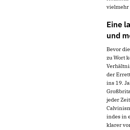
vielmehr
Eine l
und m
Bevor die
zu Wort k
Verhältni
der Erre
ins 19. J
Großbrit
jeder Zei
Calvinism
indes in 
klarer v