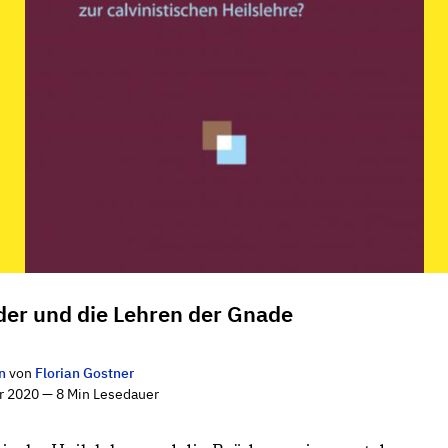
der und die Lehren der Gnade
n
von
Florian Gostner
r 2020 — 8 Min Lesedauer