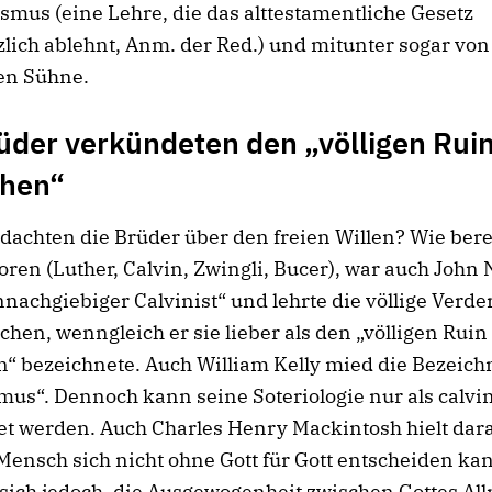
mus (eine Lehre, die das alttestamentliche Gesetz
lich ablehnt, Anm. der Red.) und mitunter sogar von
en Sühne.
üder verkündeten den „völligen Rui
hen“
dachten die Brüder über den freien Willen? Wie bere
ren (Luther, Calvin, Zwingli, Bucer), war auch John 
nachgiebiger Calvinist“ und lehrte die völlige Verde
hen, wenngleich er sie lieber als den „völligen Ruin
“ bezeichnete. Auch William Kelly mied die Bezeic
mus“. Dennoch kann seine Soteriologie nur als calvin
t werden. Auch Charles Henry Mackintosh hielt dara
Mensch sich nicht ohne Gott für Gott entscheiden ka
sich jedoch, die Ausgewogenheit zwischen Gottes Al