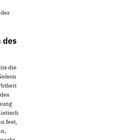
 der
n des
its die
Nelson
rbtheit
 des
hnung
istisch
n fest,
nn,
lmacht