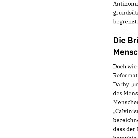
Antinomis
grundsätz
begrenzt
Die Br
Mensc
Doch wie 
Reformato
Darby „un
des Mensc
Menschen
„Calvinis
bezeichne
dass der 
bemühte 