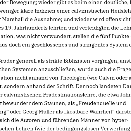
 der Bewegung; wieder gibt es beim einen deutliche,
eniger klare Indizien einer calvinistischen Heilsleh
t Marshall die Ausnahme; und wieder wird offensichtl
s 19. Jahrhunderts lehrten und verteidigten die Leh
ation, was nicht verwundert, stellen die fünf Punkte
us doch ein geschlossenes und stringentes System d
Brüder generell als strikte Biblizisten vorgingen, anst
schen Systemen anzuschließen, wurde auch die Frage
ation nicht anhand von Theologen (wie Calvin oder 
t, sondern anhand der Schrift. Dennoch landeten Da
er calvinistischen Prädestinationslehre, die etwa Joh
mit bewunderndem Staunen, als „Freudenquelle und
g” oder Georg Müller als „kostbare Wahrheit“ darste
sich die Autoren und führenden Männer von hyper-
tischen Lehren (wie der bedingungslosen Verwerfung