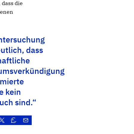
, dass die
ndenen
ntersuchung
utlich, dass
aftliche
iumsverkündigung
rmierte
e kein
uch sind.“