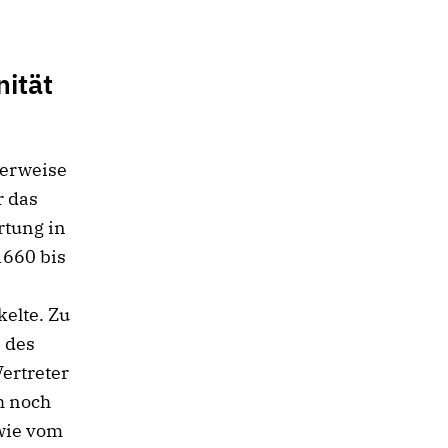
nität
Verweise
r das
rtung in
1660 bis
elte. Zu
b des
ertreter
h noch
wie vom