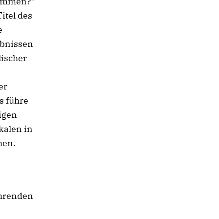
usammen?”
itel des
e
ebnissen
lischer
er
s führe
igen
kalen in
hen.
ührenden