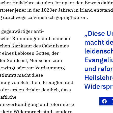
ischer Heilslehre standen, bringt er den Beweis dafür
rtreter jener in der 1820er-Jahren in Irland entsta
 durchwegs calvinistisch geprägt waren.
 gegenwärtiger anti-
„Diese U
tischer Stimmungen und mancher
macht de
ichen Karikatur des Calvinismus
leidensch
r eines lieblosen Gottes, der
Evangel
der Sünde ist, Menschen zum
und refo
 zwingt oder zur Verdammung
stimmt) macht diese
Heilslehr
hung von Schriften, Predigten und
Widerspr
 der ersten Brüder deutlich, dass
aftliche
umsverkündigung und reformierte
e kein Widerspruch sind, sondern