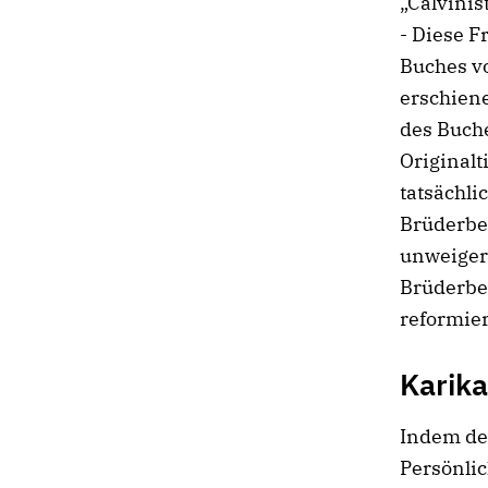
„Calvinis
- Diese F
Buches v
erschien
des Buche
Originalt
tatsächli
Brüderbe
unweigerl
Brüderbe
reformier
Karika
Indem der
Persönli