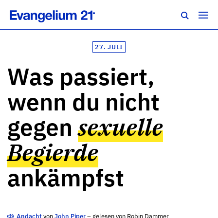
27. JULI
Was passiert,
wenn du nicht
gegen
sexuelle
Begierde
ankämpfst
Andacht
von
John Piper
– gelesen von Robin Dammer