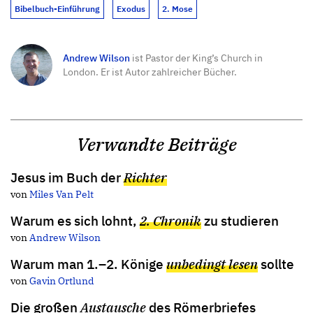
Bibelbuch-Einführung
Exodus
2. Mose
Andrew Wilson
ist Pastor der King’s Church in
London. Er ist Autor zahlreicher Bücher.
Verwandte Beiträge
Jesus im Buch der
Richter
von
Miles Van Pelt
Warum es sich lohnt,
2. Chronik
zu studieren
von
Andrew Wilson
Warum man 1.–2. Könige
unbedingt lesen
sollte
von
Gavin Ortlund
Die großen
Austausche
des Römerbriefes