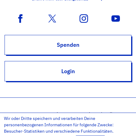
Spenden
Login
Impressum
Datenschutz
Datenschutz-Einstellungen
Wir oder Dritte speichern und verarbeiten Deine
AGB
Kontakt
RSS
Newsletter
personenbezogenen Informationen für folgende Zwecke:
Besucher-Statistiken und verschiedene Funktionalitäten.
Copyright © 2011-26 – Evangelium21 – All rights reserved.